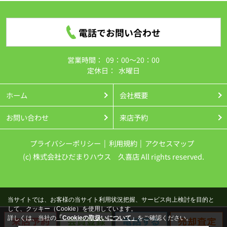
なくプライベート空間としても♪並列駐車2台分
とお車の出し入れ・駐車がスムーズに行えます
♪
★
詳しくはこちら
★
電話でお問い合わせ
営業時間：
09：00～20：00
2026.08.01
定休日：
水曜日
＜価格変更＞ 久喜栗原第2 07
新築一戸建
て
ホーム
会社概要
2,590万円➡2,490万
円 ▼100
万
円DOWN
ラスト1棟になりました！幸手駅徒歩11分の好立
お問い合わせ
来店予約
地♪季節物の大きい物やスーツケースもそのまま
プライバシーポリシー
利用規約
アクセスマップ
収納できる大容量納戸付き♪
★
詳しくはこちら
★
(c) 株式会社ひだまりハウス 久喜店 All rights reserved.
2026.07.31
★現地見学会開催★
当サイトでは、お客様の当サイト利用状況把握、サービス向上検討を目的と
8月1
日(土)
・8月2日(日)
して、クッキー（Cookie）を使用しています。
詳しくは、当社の
「Cookieの取扱いについて」
をご確認ください。
幸手市緑台２丁目１期