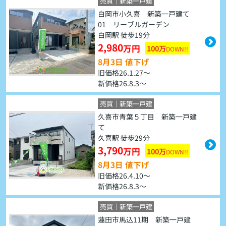
売買｜新築一戸建
白岡市小久喜 新築一戸建て
01 リーブルガーデン
白岡駅 徒歩19分
2,980
万円
100万
DOWN!!
8月3日 値下げ
旧価格26.1.27～
新価格26.8.3～
売買｜新築一戸建
久喜市青葉５丁目 新築一戸建
て
久喜駅 徒歩29分
3,790
万円
100万
DOWN!!
8月3日 値下げ
旧価格26.4.10～
新価格26.8.3～
売買｜新築一戸建
蓮田市馬込11期 新築一戸建