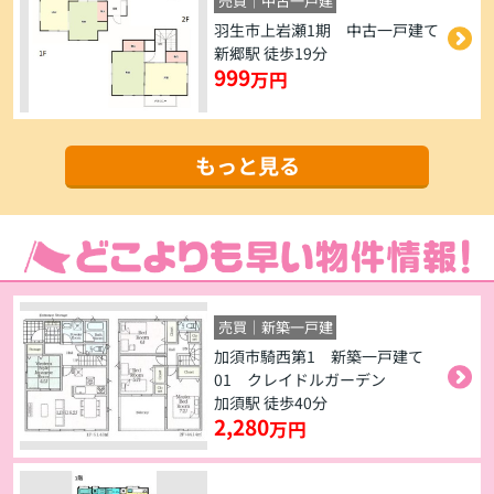
売買｜中古一戸建
羽生市上岩瀬1期 中古一戸建て
新郷駅 徒歩19分
999
万円
もっと見る
売買｜新築一戸建
加須市騎西第1 新築一戸建て
01 クレイドルガーデン
加須駅 徒歩40分
2,280
万円