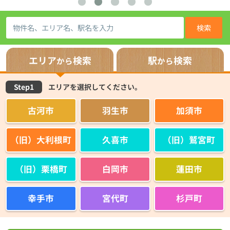
検索
エリア
検索
駅
検索
から
から
Step1
エリアを選択してください。
古河市
羽生市
加須市
（旧）大利根町
久喜市
（旧）鷲宮町
（旧）栗橋町
白岡市
蓮田市
幸手市
宮代町
杉戸町