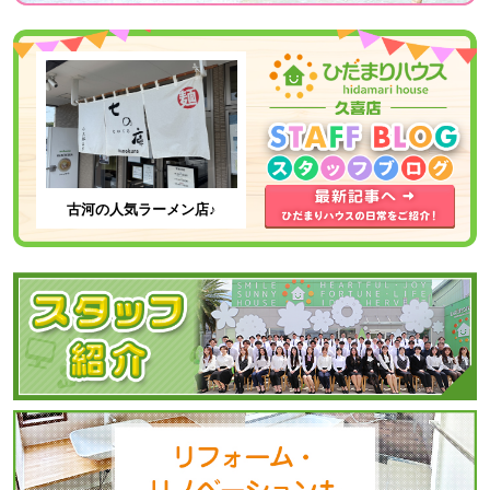
やすく説明していた
寧で分かりやすい対
ると思いますので、
と感じ
だき、私たちの要望
応でした。
安心しますね。
やペースに合わせて
久喜店は立地も良
丁寧に対応してくれ
く、スタッフの皆
ました。とても話し
様、購入にあたり関
やすい雰囲気で連絡
わった方達も丁寧な
もすぐ対応してくれ
説明でした。
るので安心して相談
気軽に相談されると
する事が出来まし
良いと思います
た。
よ！！
古河の人気ラーメン店♪