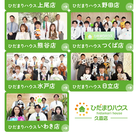
利です♪パントリー付きで日用品やストックなど
沢山収納出来ます♪
★
詳しくはこちら
★
2026.08.03
＜価格変更＞ 古河市中田第7
新築一戸建て
2,190万円➡2,090万
円 ▼100
万
円DOWN
開放感のある人気の角地で陽当たり風通し良好で
す♪対面キッチンでお料理中も家族と会話を楽し
めます♪
★
詳しくはこちら
★
2026.08.02
＜価格変更＞ 久喜吉羽第5 07
新築一戸建
て
3,390万円➡3,290万
円 ▼100
万
円DOWN
南西向きの広々バルコニーは洗濯物を干すだけで