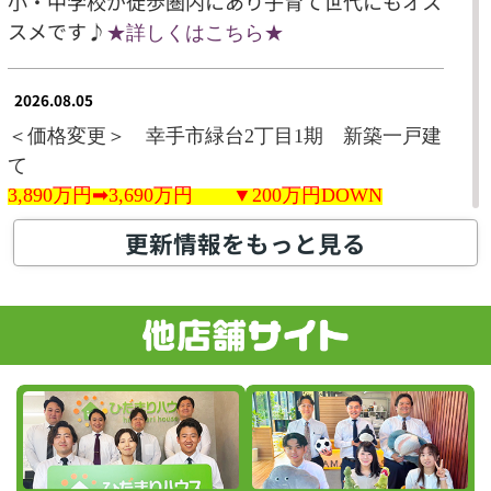
小・中学校が徒歩圏内にあり子育て世代にもオス
スメです♪
★
詳しくはこちら
★
2026.08.05
＜価格変更＞ 幸手市緑台2丁目1期
新築一戸建
て
3,890万円➡3,690万
円 ▼200
万
円DOWN
人気の角地でゆったりとした平屋建てのお家♪土
更新情報をもっと見る
間収納はベビーカーやゴルフバック、アウトドア
用品の収納にも♪
★
詳しくはこちら
★
2026.08.04
＜価格変更＞ 久喜市南7期 02
新築一戸建
て
3,390万円➡3,199万
円 ▼200
万
円DOWN
久喜駅まで徒歩12分と通勤通学お出かけにも便