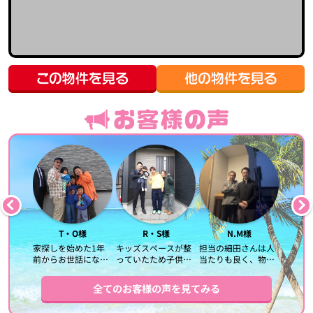
様
T・O様
R・S様
N.M様
な対応で
家探しを始めた1年
キッズスペースが整
担当の細田さんは人
担当し
前からお世話になり
っていたため子供が
当たりも良く、物件
細田さ
合で急な
ました。正直、何も
いても落ち着いて打
の案内はじめ、的確
に親身
た際に
分からずふわっとし
ち合わせが出来まし
に教えて頂いたと思
きまし
全てのお客様の声を見てみる
応して頂
た状態で伺ったので
た。また最初の相談
います。
良い物
りまし
すが、いつも分かり
から引き渡しまで丁
長いお付き合いにな
者と出