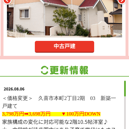
中古戸建
2026.08.06
＜価格変更＞ 久喜市本町2丁目2期
03
新築一
戸建て
3,798万円➡3,698万
円 ▼100
万
円DOWN
家族構成の変化に対応可能な2階10.5帖洋室♪