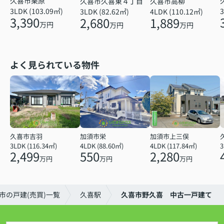
久喜市栗原
久喜市久喜東４丁目
久喜市高柳
3LDK (103.09㎡)
3
3LDK (82.62㎡)
4LDK (110.12㎡)
3,390
2,680
1,889
万円
万円
万円
よく見られている物件
久喜市吉羽
加須市栄
加須市上三俣
3LDK (116.34㎡)
4LDK (88.60㎡)
4LDK (117.84㎡)
2,499
550
2,280
万円
万円
万円
市の戸建(売買)一覧
久喜駅
久喜市野久喜 中古一戸建て