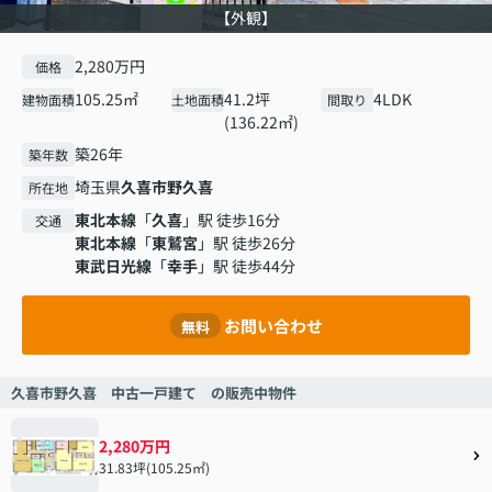
【外観】
2,280万円
価格
105.25㎡
41.2坪
4LDK
建物面積
土地面積
間取り
(136.22㎡)
築26年
築年数
埼玉県
久喜市
野久喜
所在地
東北本線
「
久喜
」駅 徒歩16分
交通
東北本線
「
東鷲宮
」駅 徒歩26分
東武日光線
「
幸手
」駅 徒歩44分
お問い合わせ
無料
久喜市野久喜 中古一戸建て の販売中物件
2,280万円
31.83坪(105.25㎡)