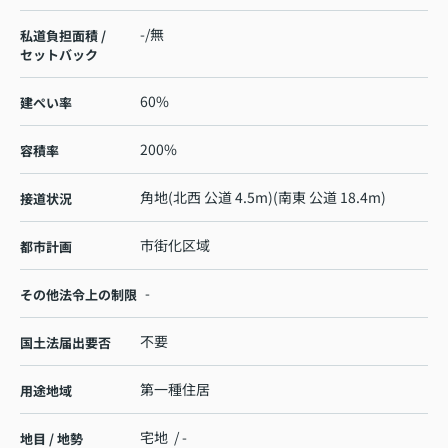
-/無
私道負担面積 /
セットバック
60%
建ぺい率
200%
容積率
角地(北西 公道 4.5m)(南東 公道 18.4m)
接道状況
市街化区域
都市計画
-
その他法令上の制限
不要
国土法届出要否
第一種住居
用途地域
宅地 / -
地目 / 地勢