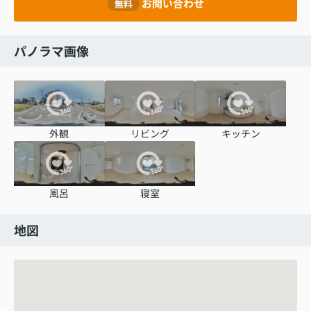
お問い合わせ
無料
パノラマ画像
外観
リビング
キッチン
風呂
寝室
地図