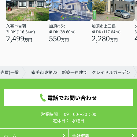
久喜市吉羽
加須市栄
加須市上三俣
3LDK (116.34㎡)
4LDK (88.60㎡)
4LDK (117.84㎡)
2,499
550
2,280
万円
万円
万円
売買)一覧
幸手市東第23 新築一戸建て クレイドルガーデン
電話でお問い合わせ
営業時間：
09：00～20：00
定休日：
水曜日
ホーム
会社概要