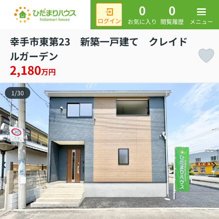
0
0
メニュー
お気に入り
閲覧履歴
幸手市東第23 新築一戸建て クレイド
ルガーデン
2,180
万円
1
/
30