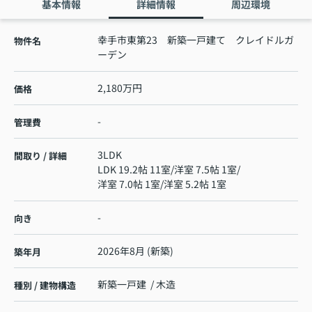
基本情報
詳細情報
周辺環境
幸手市東第23 新築一戸建て クレイドルガ
物件名
ーデン
2,180万円
価格
-
管理費
3LDK
間取り / 詳細
LDK 19.2帖 11室
/
洋室 7.5帖 1室
/
洋室 7.0帖 1室
/
洋室 5.2帖 1室
-
向き
2026年8月 (新築)
築年月
新築一戸建 / 木造
種別 / 建物構造