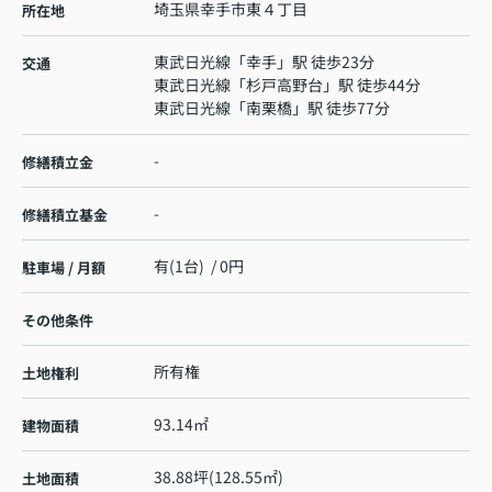
埼玉県
幸手市
東
４丁目
所在地
東武日光線
「
幸手
」駅 徒歩23分
交通
東武日光線
「
杉戸高野台
」駅 徒歩44分
東武日光線
「
南栗橋
」駅 徒歩77分
-
修繕積立金
-
修繕積立基金
有(1台) / 0円
駐車場 / 月額
その他条件
所有権
土地権利
93.14㎡
建物面積
38.88坪(128.55㎡)
土地面積