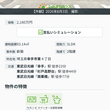
【外観】2026年8月3日 撮影
2,180万円
価格
支払いシミュレーション
93.14㎡
3LDK
建物面積
間取り
新築
2階建
築年数
階建て
埼玉県
幸手市
東
４丁目
所在地
東武日光線
「
幸手
」駅 徒歩23分
交通
東武日光線
「
杉戸高野台
」駅 徒歩44分
東武日光線
「
南栗橋
」駅 徒歩77分
物件の特徴
TVモニタ
カウンター
浴室乾燥機