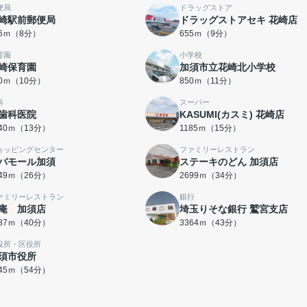
便局
ドラッグストア
崎駅前郵便局
ドラッグストアセキ 花崎店
76ｍ（8分）
655ｍ（9分）
育園
小学校
崎保育園
加須市立花崎北小学校
60ｍ（10分）
850ｍ（11分）
科
スーパー
歯科医院
KASUMI(カスミ) 花崎店
040ｍ（13分）
1185ｍ（15分）
ョッピングセンター
ファミリーレストラン
バモール加須
ステーキのどん 加須店
049ｍ（26分）
2699ｍ（34分）
ァミリーレストラン
銀行
庵 加須店
埼玉りそな銀行 鷲宮支店
187ｍ（40分）
3364ｍ（43分）
役所・区役所
須市役所
245ｍ（54分）