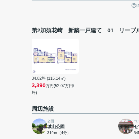
第2加須花崎 新築一戸建て 01 リーブ
34.82坪 (115.14㎡)
3,390
万円(52.07万円/
坪)
周辺施設
公園
コ
城山公園
セ
319ｍ（4分）
5