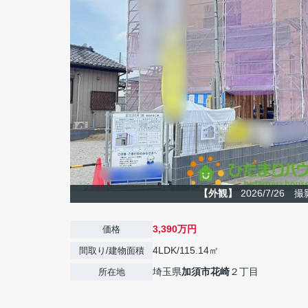
【外観】
2026/7/26 撮
3,390万円
価格
4LDK/115.14㎡
間取り/建物面積
埼玉県
加須市
花崎
２丁目
所在地