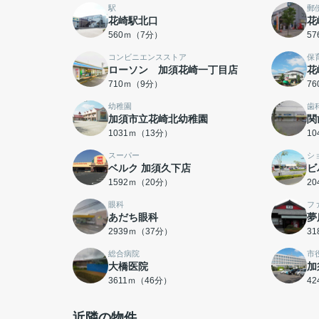
駅
郵
花崎駅北口
花
560ｍ（7分）
5
コンビニエンスストア
保
ローソン 加須花崎一丁目店
花
710ｍ（9分）
7
幼稚園
歯
加須市立花崎北幼稚園
関
1031ｍ（13分）
1
スーパー
シ
ベルク 加須久下店
ビ
1592ｍ（20分）
2
眼科
フ
あだち眼科
夢
2939ｍ（37分）
3
総合病院
市
大橋医院
加
3611ｍ（46分）
4
近隣の物件