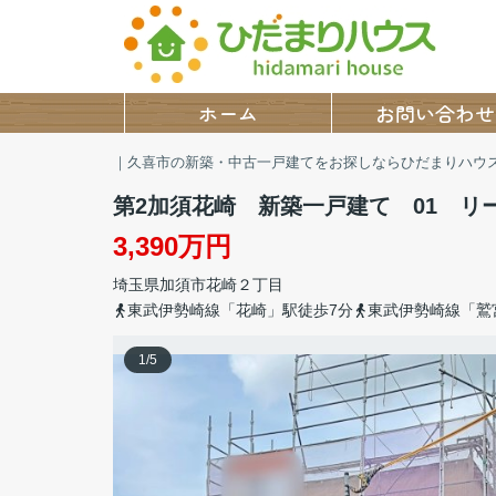
ホーム
お問い合わせ
｜久喜市の新築・中古一戸建てをお探しならひだまりハウ
第2加須花崎 新築一戸建て 01 リ
3,390万円
埼玉県
加須市
花崎
２丁目
東武伊勢崎線「花崎」駅徒歩7分
東武伊勢崎線「鷲
1
/
5