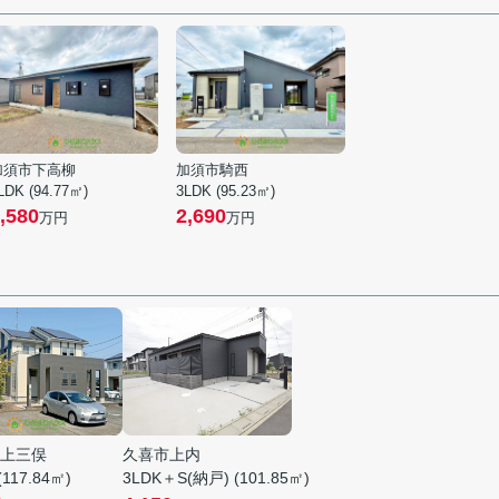
加須市下高柳
加須市騎西
LDK (94.77㎡)
3LDK (95.23㎡)
,580
2,690
万円
万円
上三俣
久喜市上内
(117.84㎡)
3LDK＋S(納戸) (101.85㎡)