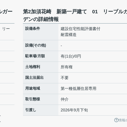
ルガー
第2加須花崎 新築一戸建て 01 リーブル
デンの詳細情報
 リー
設備条件
建設住宅性能評価書付
耐震構造
設備(その他)
-
駐車場/月額
有(1台)/0円
土地権利
所有権
国土法届出
不要
用途地域
第一種低層住居専用
取引態様
仲介
引渡し
2026年9月下旬
分
情報
分