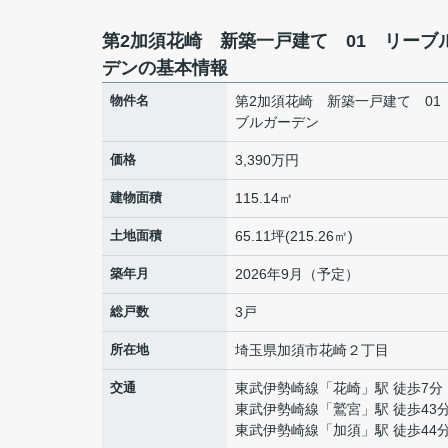
第2加須花崎 新築一戸建て 01 リーブ
デンの基本情報
物件名
第2加須花崎 新築一戸建て 01
ブルガーデン
価格
3,390万円
建物面積
115.14㎡
土地面積
65.11坪(215.26㎡)
築年月
2026年9月（予定）
総戸数
3戸
所在地
埼玉県
加須市
花崎
２丁目
交通
東武伊勢崎線
「
花崎
」駅 徒歩7分
東武伊勢崎線
「
鷲宮
」駅 徒歩43
東武伊勢崎線
「
加須
」駅 徒歩44