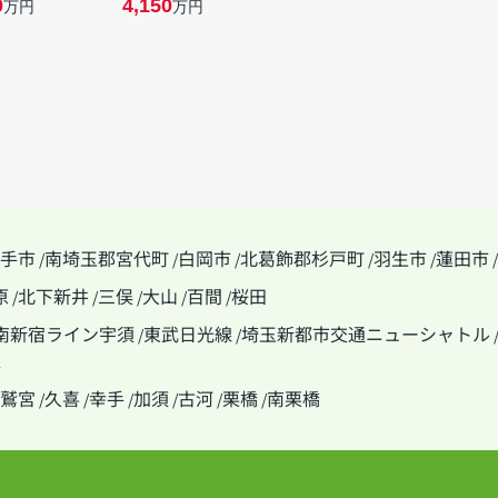
0
4,150
万円
万円
手市
南埼玉郡宮代町
白岡市
北葛飾郡杉戸町
羽生市
蓮田市
/
/
/
/
/
/
原
北下新井
三俣
大山
百間
桜田
/
/
/
/
/
南新宿ライン宇須
東武日光線
埼玉新都市交通ニューシャトル
/
/
線
鷲宮
久喜
幸手
加須
古河
栗橋
南栗橋
/
/
/
/
/
/