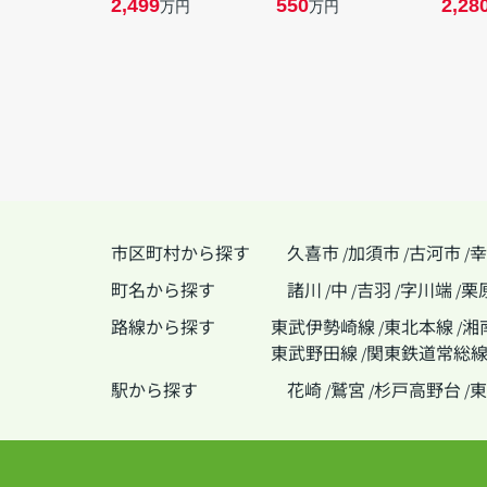
2,499
550
2,28
万円
万円
市区町村から探す
久喜市
加須市
古河市
幸
/
/
/
町名から探す
諸川
中
吉羽
字川端
栗
/
/
/
/
路線から探す
東武伊勢崎線
東北本線
湘
/
/
東武野田線
関東鉄道常総
/
駅から探す
花崎
鷲宮
杉戸高野台
東
/
/
/