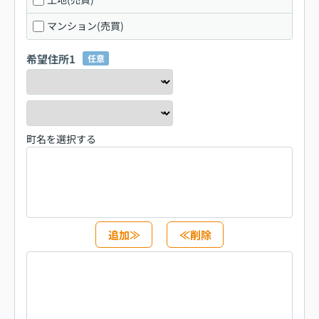
マンション(売買)
希望住所1
任意
町名を選択する
追加≫
≪削除