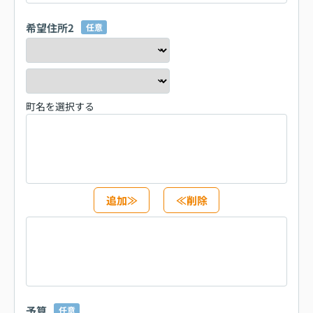
希望住所2
任意
町名を選択する
追加≫
≪削除
予算
任意