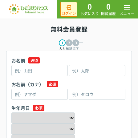
0
0
メニュー
お気に入り
閲覧履歴
無料会員登録
入力
確認
完了
お名前
必須
お名前（カナ）
必須
生年月日
必須