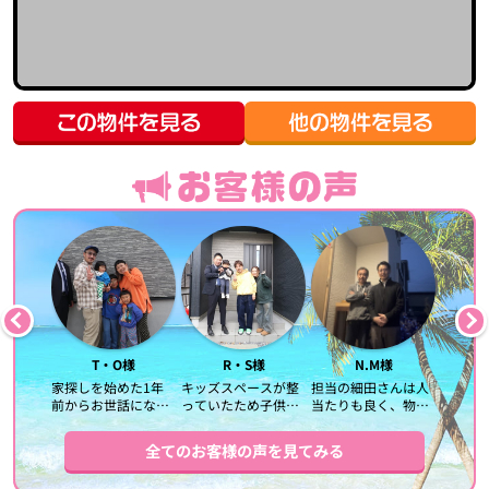
様
T・O様
R・S様
N.M様
な対応で
家探しを始めた1年
キッズスペースが整
担当の細田さんは人
担当し
前からお世話になり
っていたため子供が
当たりも良く、物件
細田さ
合で急な
ました。正直、何も
いても落ち着いて打
の案内はじめ、的確
に親身
た際に
分からずふわっとし
ち合わせが出来まし
に教えて頂いたと思
きまし
全てのお客様の声を見てみる
応して頂
た状態で伺ったので
た。また最初の相談
います。
良い物
りまし
すが、いつも分かり
から引き渡しまで丁
長いお付き合いにな
者と出