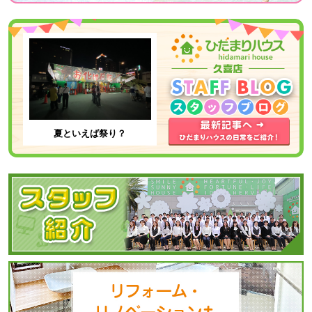
やすく説明していた
寧で分かりやすい対
ると思いますので、
と感じ
だき、私たちの要望
応でした。
安心しますね。
やペースに合わせて
久喜店は立地も良
丁寧に対応してくれ
く、スタッフの皆
ました。とても話し
様、購入にあたり関
やすい雰囲気で連絡
わった方達も丁寧な
もすぐ対応してくれ
説明でした。
るので安心して相談
気軽に相談されると
する事が出来まし
良いと思います
た。
よ！！
夏といえば祭り？