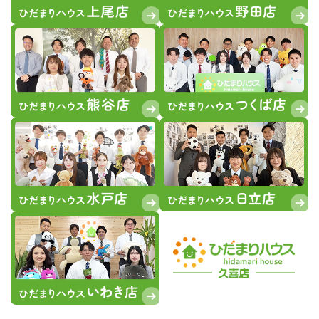
せん♪スーパーやコンビニも近くお買い物にも便
利な立地です♪
★
詳しくはこちら
★
2026.08.07
★現地見学会開催★
8月8
日(土)
・8月9日(日)・8月11(火)
加須市日出安 ０１
2,980万
人気の平屋住宅はお子様からお年寄りまで永く快
適に暮らせます♪
カースペースには並列3台駐車
可能でお車の出し入れがスムーズ♪
2026.08.07
ジアイーノで店内清潔・快適です♪