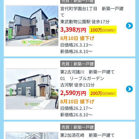
売買｜新築一戸建
宮代町学園台1丁目 新築一戸建
て
東武動物公園駅 徒歩17分
3,398
万円
100万
DOWN!!
8月10日 値下げ
旧価格26.3.13～
新価格26.8.10～
売買｜新築一戸建
第2古河諸川 新築一戸建て
01 リーブルガーデン
古河駅 徒歩133分
2,590
万円
200万
DOWN!!
8月10日 値下げ
旧価格26.2.17～
新価格26.8.10～
売買｜新築一戸建
第2加須花崎 新築一戸建て