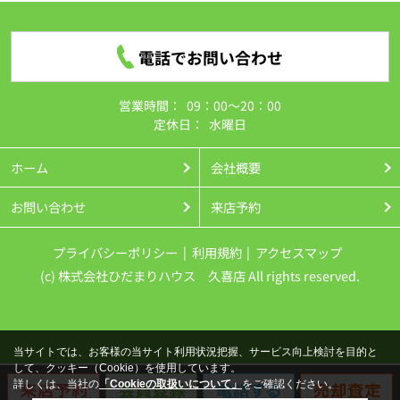
2026.08.07
電話でお問い合わせ
★現地見学会開催★
8月8
日(土)
・8月9日(日)・8月11(火)
営業時間：
09：00～20：00
久喜栗原第２ ０７
定休日：
水曜日
2,490万
ホーム
会社概要
納戸は季節物の収納や趣味スペースとしても♪
幸
手駅まで徒歩11分と通勤通学・お出かけに便利で
お問い合わせ
来店予約
す♪
プライバシーポリシー
利用規約
アクセスマップ
2026.08.07
(c) 株式会社ひだまりハウス 久喜店 All rights reserved.
＜価格変更＞ 古河市大山第3 02
新築一戸建
て
2,490万円➡2,290万
円 ▼200
万
円DOWN
当サイトでは、お客様の当サイト利用状況把握、サービス向上検討を目的と
リビングスルー階段で家族と顔を合わせる機会が
して、クッキー（Cookie）を使用しています。
詳しくは、当社の
「Cookieの取扱いについて」
をご確認ください。
増えます♪駐車スペースは並列3台分と来客時も