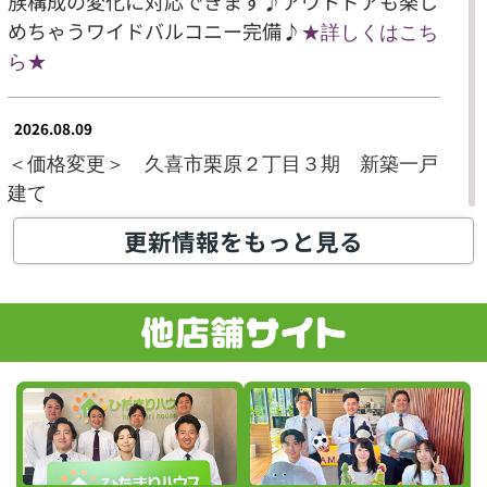
族構成の変化に対応できます♪アウトドアも楽し
めちゃうワイドバルコニー完備♪
★
詳しくはこち
ら
★
2026.08.09
＜価格変更＞ 久喜市栗原２丁目３期
新築一戸
建て
2,990万円➡2,890万
円 ▼100
万
円DOWN
更新情報をもっと見る
人気の角地で陽当たり風通し良好！開放感のある
お家です♪水回り集中設計で毎日の家事の負担を
軽減します♪
★
詳しくはこちら
★
2026.08.08
＜価格変更＞ 宮代町和戸7期
新築一戸建て
3,080万円➡2,990万
円 ▼90
万
円DOWN
WICやSIC、各所収納があり物の置き場に困りま