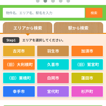
検索
エリア
検索
駅
検索
から
から
Step1
エリアを選択してください。
古河市
羽生市
加須市
（旧）大利根町
久喜市
（旧）鷲宮町
（旧）栗橋町
白岡市
蓮田市
幸手市
宮代町
杉戸町