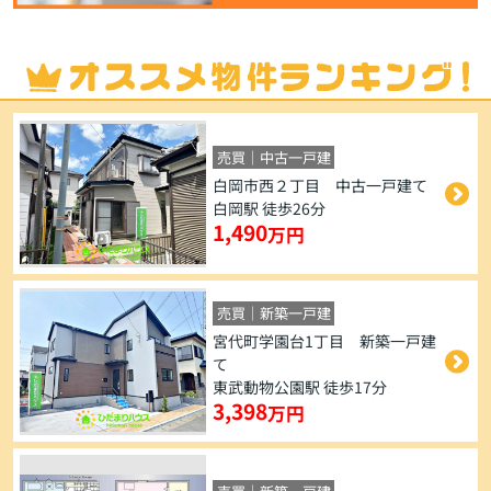
売買｜中古一戸建
白岡市西２丁目 中古一戸建て
白岡駅 徒歩26分
1,490
万円
売買｜新築一戸建
宮代町学園台1丁目 新築一戸建
て
東武動物公園駅 徒歩17分
3,398
万円