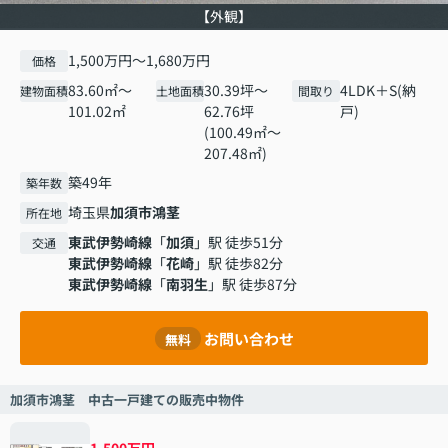
【外観】
1,500万円～1,680万円
価格
83.60㎡～
30.39坪～
4LDK＋S(納
建物面積
土地面積
間取り
101.02㎡
62.76坪
戸)
(100.49㎡～
207.48㎡)
築49年
築年数
埼玉県
加須市
鴻茎
所在地
東武伊勢崎線
「
加須
」駅 徒歩51分
交通
東武伊勢崎線
「
花崎
」駅 徒歩82分
東武伊勢崎線
「
南羽生
」駅 徒歩87分
お問い合わせ
無料
加須市鴻茎 中古一戸建ての販売中物件
1,500万円