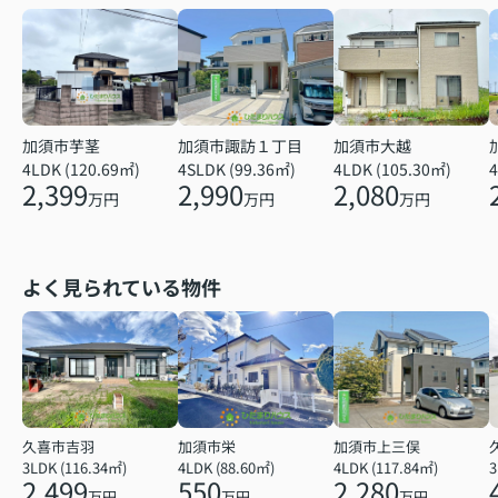
加須市芋茎
加須市諏訪１丁目
加須市大越
4LDK (120.69㎡)
4SLDK (99.36㎡)
4LDK (105.30㎡)
4
2,399
2,990
2,080
万円
万円
万円
よく見られている物件
久喜市吉羽
加須市栄
加須市上三俣
3LDK (116.34㎡)
4LDK (88.60㎡)
4LDK (117.84㎡)
2,499
550
2,280
万円
万円
万円