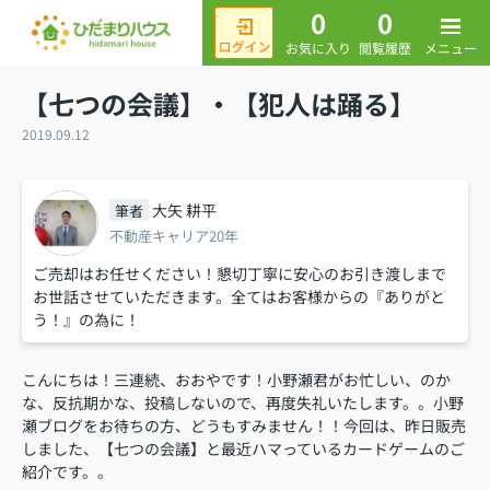
0
0
メニュー
お気に入り
閲覧履歴
【七つの会議】・【犯人は踊る】
2019.09.12
大矢 耕平
筆者
不動産キャリア20年
ご売却はお任せください！懇切丁寧に安心のお引き渡しまで
お世話させていただきます。全てはお客様からの『ありがと
う！』の為に！
こんにちは！三連続、おおやです！小野瀬君がお忙しい、のか
な、反抗期かな、投稿しないので、再度失礼いたします。。小野
瀬ブログをお待ちの方、どうもすみません！！今回は、昨日販売
しました、【七つの会議】と最近ハマっているカードゲームのご
紹介です。。