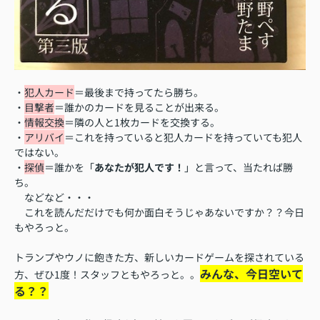
・
犯人カード
＝最後まで持ってたら勝ち。
・
目撃者
＝誰かのカードを見ることが出来る。
・
情報交換
＝隣の人と1枚カードを交換する。
・
アリバイ
＝これを持っていると犯人カードを持っていても犯人
ではない。
・
探偵
＝誰かを「
あなたが犯人です！
」と言って、当たれば勝
ち。
などなど・・・
これを読んだだけでも何か面白そうじゃあないですか？？今日
もやろっと。
トランプやウノに飽きた方、新しいカードゲームを探されている
みんな、今日空いて
方、ぜひ1度！スタッフともやろっと。。
る？？