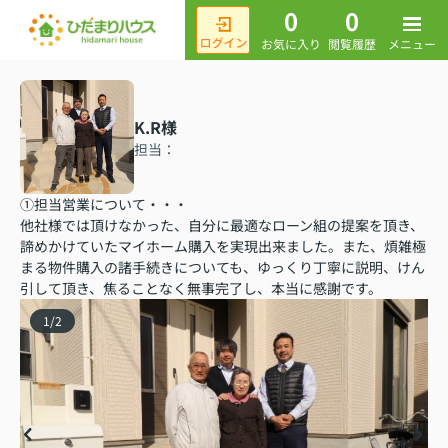
0
0
メニュー
お気に入り
閲覧履歴
K.R様
担当：
①担当営業について・・・
他社様では頂けなかった、自分に最適なローン組の提案を頂き、
諦めかけていたマイホーム購入を実現出来ました。また、煩雑極
まる物件購入の諸手続きについても、ゆっくり丁寧に説明、けん
引して頂き、焦ることなく無事完了し、本当に感謝です。
1
/
2