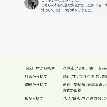
とても丁寧な対応でした。
こちらの都合で急な変更になった際にも、
対応して頂き、大変助かりました。
市区町村から探す
久喜市
加須市
古河市
幸
/
/
/
町名から探す
諸川
中
吉羽
字川端
栗
/
/
/
/
路線から探す
東武伊勢崎線
東北本線
/
/
東武野田線
駅から探す
花崎
鷲宮
杉戸高野台
東
/
/
/