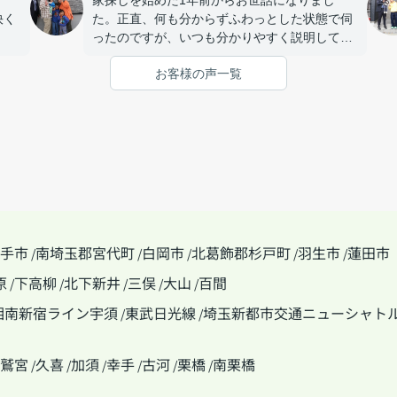
家探しを始めた1年前からお世話になりまし
快く
た。正直、何も分からずふわっとした状態で伺
ったのですが、いつも分かりやすく説明してい
ただき、私たちの要望やペースに合わせて丁寧
お客様の声一覧
に対応してくれました。とても話しやすい雰囲
気で連絡もすぐ対応してくれるので安心して相
談する事が出来ました。
手市
南埼玉郡宮代町
白岡市
北葛飾郡杉戸町
羽生市
蓮田市
/
/
/
/
/
原
下高柳
北下新井
三俣
大山
百間
/
/
/
/
/
湘南新宿ライン宇須
東武日光線
埼玉新都市交通ニューシャト
/
/
鷲宮
久喜
加須
幸手
古河
栗橋
南栗橋
/
/
/
/
/
/