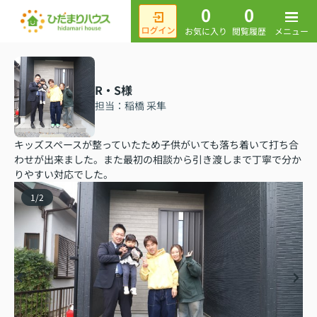
0
0
メニュー
お気に入り
閲覧履歴
R・S様
担当：稲橋 采隼
キッズスペースが整っていたため子供がいても落ち着いて打ち合
わせが出来ました。また最初の相談から引き渡しまで丁寧で分か
りやすい対応でした。
1
/
2