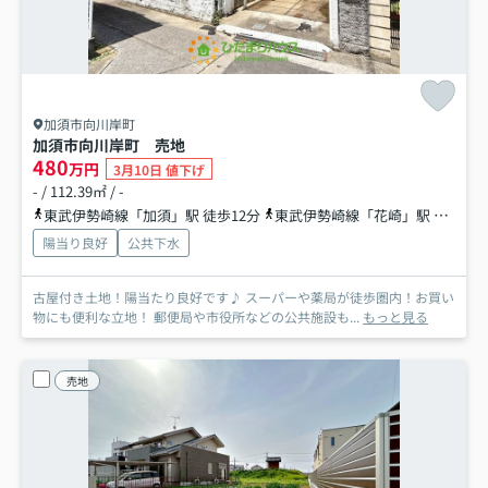
加須市向川岸町
加須市向川岸町 売地
480
万円
3月10日 値下げ
- / 112.39㎡ / -
東武伊勢崎線「加須」駅 徒歩12分
東武伊勢崎線「花崎」駅 徒歩55分
陽当り良好
公共下水
古屋付き土地！陽当たり良好です♪ スーパーや薬局が徒歩圏内！お買い
物にも便利な立地！ 郵便局や市役所などの公共施設も...
もっと見る
売地