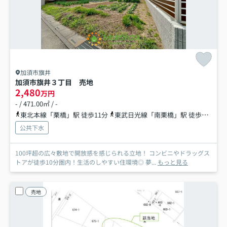
加須市旗井
加須市旗井３丁目 売地
2,480
万円
- / 471.00㎡ / -
東北本線「栗橋」駅 徒歩11分
東武日光線「南栗橋」駅 徒歩53分
公共下水
100坪超の広々敷地で開放感を感じられる立地！ コンビニやドラッグス
トアが徒歩10分圏内！生活のしやすい住環境◎ 夢...
もっと見る
売地