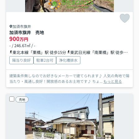
加須市旗井
加須市旗井 売地
900
万円
- / 246.67㎡ / -
東北本線「栗橋」駅 徒歩15分
東武日光線「南栗橋」駅 徒歩57分
陽当り良好
駐車2台可
浄化槽排水
建築条件無しなのでお好きなメーカーで建てられます♪ 人気の角地で陽
当たり・風通し良好！開放感のあるお土地です♪ ちょ...
もっと見る
売地