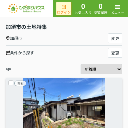
0
0
メニュー
お気に入り
閲覧履歴
加須市の土地特集
加須市
変更
条件から探す
変更
4
件
売地