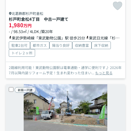
北葛飾郡杉戸町倉松
杉戸町倉松4丁目 中古一戸建て
1,980
万円
- / 98.53㎡ / 4LDK /築20年
東武伊勢崎線「東武動物公園」駅 徒歩25分
東武日光線「杉戸高野台」駅 徒歩48分
駐車2台可
都市ガス
陽当り良好
収納豊富
床下収納
トイレ２ヶ所
2路線利用可能！東武動物公園駅は電車通勤・通学に便利です♪ 2026年
7月以降内装リフォーム予定！生まれ変わった住まい...
もっと見る
新築一戸建