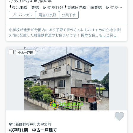
- / 85.31㎡ / 4DK /築47年
東北本線「栗橋」駅 徒歩17分
東武日光線「南栗橋」駅 徒歩34分
プロパンガス
陽当り良好
公共下水
小学校が徒歩10分圏内にあり子育て世代さんにもおすすめの立地♪ 耐
久性に配慮した軽量鉄骨造のお住まいです！ 閑静な住...
もっと見る
中古一戸建
北葛飾郡杉戸町大字宮前
杉戸町1期 中古一戸建て