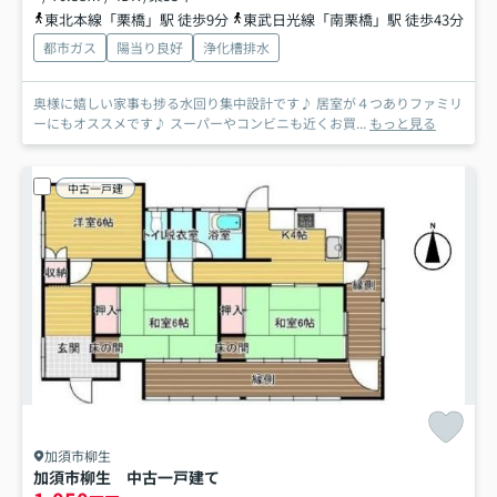
東北本線「栗橋」駅 徒歩9分
東武日光線「南栗橋」駅 徒歩43分
都市ガス
陽当り良好
浄化槽排水
奥様に嬉しい家事も捗る水回り集中設計です♪ 居室が４つありファミリ
ーにもオススメです♪ スーパーやコンビニも近くお買...
もっと見る
中古一戸建
加須市柳生
加須市柳生 中古一戸建て