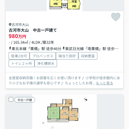
古河市大山
古河市大山 中古一戸建て
980
万円
- / 165.34㎡ / 4LDK /築32年
東北本線「栗橋」駅 徒歩46分
東武日光線「南栗橋」駅 徒歩73分
駐車2台可
プロパンガス
陽当り良好
収納豊富
トイレ２ヶ所
浄化槽排水
全居室収納完備！お部屋を広くお使い頂けます♪ 小学校が徒歩圏内にあ
り小さなお子様の通学も安心です♪ ちょっとしたお買...
もっと見る
中古一戸建