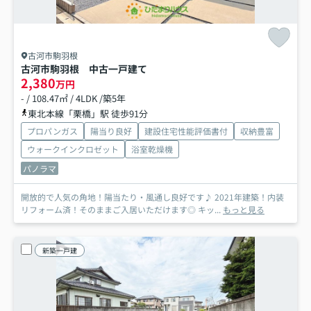
古河市駒羽根
古河市駒羽根 中古一戸建て
2,380
万円
- / 108.47㎡ / 4LDK /築5年
東北本線「栗橋」駅 徒歩91分
プロパンガス
陽当り良好
建設住宅性能評価書付
収納豊富
ウォークインクロゼット
浴室乾燥機
パノラマ
開放的で人気の角地！陽当たり・風通し良好です♪ 2021年建築！内装
リフォーム済！そのままご入居いただけます◎ キッ...
もっと見る
新築一戸建