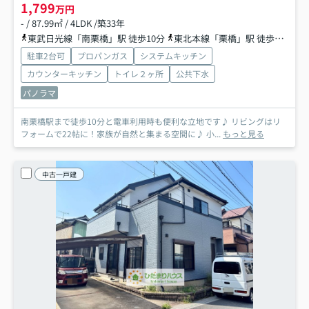
1,799
万円
- / 87.99㎡ / 4LDK /築33年
東武日光線「南栗橋」駅 徒歩10分
東北本線「栗橋」駅 徒歩42分
駐車2台可
プロパンガス
システムキッチン
カウンターキッチン
トイレ２ヶ所
公共下水
パノラマ
南栗橋駅まで徒歩10分と電車利用時も便利な立地です♪ リビングはリ
フォームで22帖に！家族が自然と集まる空間に♪ 小...
もっと見る
中古一戸建