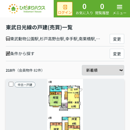
0
0
メニュー
お気に入り
閲覧履歴
東武日光線の戸建(売買)一覧
東武動物公園駅,杉戸高野台駅,幸手駅,南栗橋駅,栗橋駅,新古河駅,柳生駅,板倉東洋大前駅,藤岡駅,静和駅,新大平下駅,栃木駅,新栃木駅,合戦場駅,家中駅,東武金崎駅,楡木駅,樅山駅,新鹿沼駅,北鹿沼駅,板荷駅,下小代駅,明神駅,下今市駅,上今市駅,東武日光駅
変更
条件から探す
変更
218
件（会員物件 82件）
中古一戸建