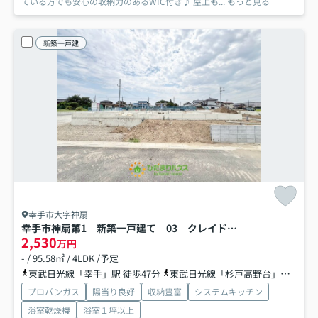
ている方でも安心の収納力のあるWIC付き♪ 屋上も...
もっと見る
新築一戸建
幸手市大字神扇
幸手市神扇第1 新築一戸建て 03 クレイドルガーデン
2,530
万円
- / 95.58㎡ / 4LDK /予定
東武日光線「幸手」駅 徒歩47分
東武日光線「杉戸高野台」駅 徒歩53分
プロパンガス
陽当り良好
収納豊富
システムキッチン
浴室乾燥機
浴室１坪以上