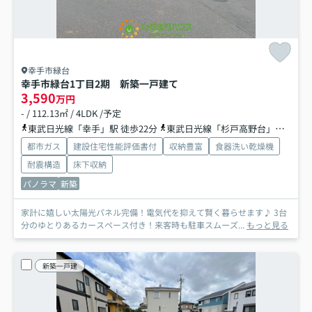
幸手市緑台
幸手市緑台1丁目2期 新築一戸建て
3,590
万円
- / 112.13㎡ / 4LDK /予定
東武日光線「幸手」駅 徒歩22分
東武日光線「杉戸高野台」駅 徒歩26分
都市ガス
建設住宅性能評価書付
収納豊富
食器洗い乾燥機
耐震構造
床下収納
パノラマ
新築
家計に嬉しい太陽光パネル完備！電気代を抑えて賢く暮らせます♪ 3台
分のゆとりあるカースペース付き！来客時も駐車スムーズ...
もっと見る
新築一戸建