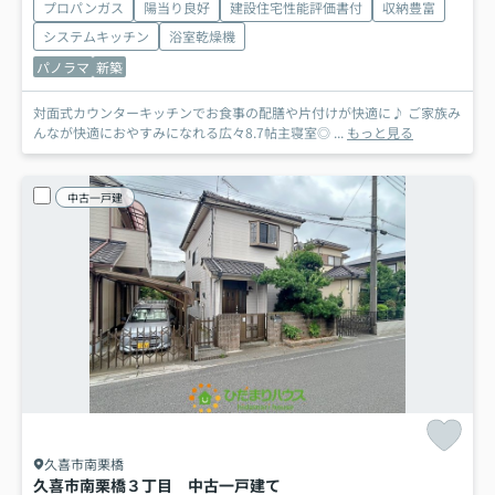
プロパンガス
陽当り良好
建設住宅性能評価書付
収納豊富
システムキッチン
浴室乾燥機
パノラマ
新築
対面式カウンターキッチンでお食事の配膳や片付けが快適に♪ ご家族み
んなが快適におやすみになれる広々8.7帖主寝室◎ ...
もっと見る
中古一戸建
久喜市南栗橋
久喜市南栗橋３丁目 中古一戸建て