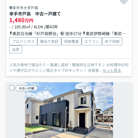
幸手市大字戸島
幸手市戸島 中古一戸建て
1,480
万円
- / 105.80㎡ / 4LDK /築43年
東武日光線「杉戸高野台」駅 徒歩27分
東武伊勢崎線「東武動物公園」駅 徒歩33分
プロパンガス
陽当り良好
収納豊富
エアコン
床下収納
出窓
人気の角地で陽当たり・風通し良好！開放的な立地です♪ お料理中の匂
いや煙が広がりにくい独立タイプのキッチン！ 全居室...
もっと見る
中古一戸建