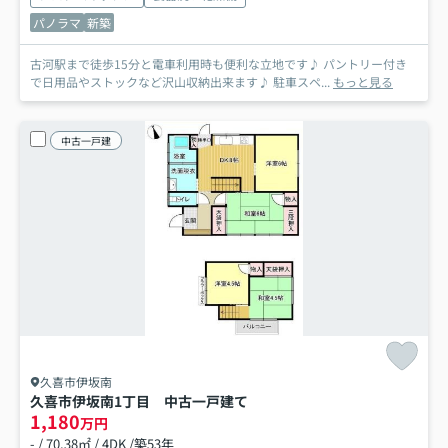
パノラマ
新築
古河駅まで徒歩15分と電車利用時も便利な立地です♪ パントリー付き
で日用品やストックなど沢山収納出来ます♪ 駐車スペ...
もっと見る
中古一戸建
久喜市伊坂南
久喜市伊坂南1丁目 中古一戸建て
1,180
万円
- / 70.38㎡ / 4DK /築53年