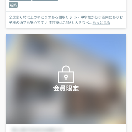
新築
全居室６帖以上のゆとりのある間取り♪ 小・中学校が徒歩圏内にありお
子様の通学も安心です♪ 主寝室は7.5帖と大きなベ...
もっと見る
会員限定