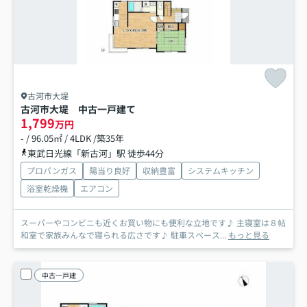
古河市大堤
古河市大堤 中古一戸建て
1,799
万円
- / 96.05㎡ / 4LDK /築35年
東武日光線「新古河」駅 徒歩44分
プロパンガス
陽当り良好
収納豊富
システムキッチン
浴室乾燥機
エアコン
スーパーやコンビニも近くお買い物にも便利な立地です♪ 主寝室は８帖
和室で家族みんなで寝られる広さです♪ 駐車スペース...
もっと見る
中古一戸建