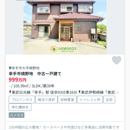
幸手市大字槇野地
幸手市槙野地 中古一戸建て
999
万円
- / 105.99㎡ / 3LDK /築39年
東武日光線「幸手」駅 徒歩93分車16分
東武伊勢崎線「東武動物公園」駅 徒歩99分
プロパンガス
陽当り良好
収納豊富
トイレ２ヶ所
出窓
浄化槽排水
パノラマ
100坪超の広々敷地！カースペースや外遊びなど多用途に活用可能です