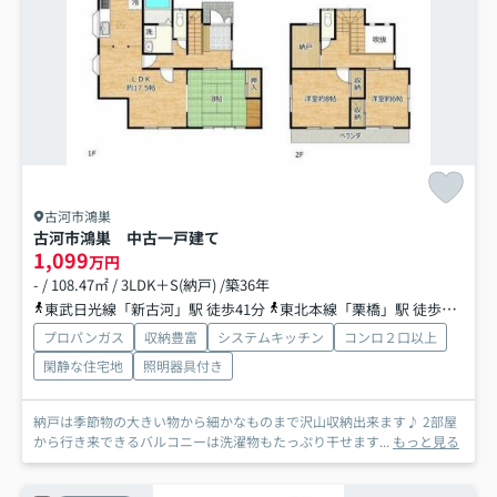
古河市鴻巣
古河市鴻巣 中古一戸建て
1,099
万円
- / 108.47㎡ / 3LDK＋S(納戸) /築36年
東武日光線「新古河」駅 徒歩41分
東北本線「栗橋」駅 徒歩72分
プロパンガス
収納豊富
システムキッチン
コンロ２口以上
閑静な住宅地
照明器具付き
納戸は季節物の大きい物から細かなものまで沢山収納出来ます♪ 2部屋
から行き来できるバルコニーは洗濯物もたっぷり干せます...
もっと見る