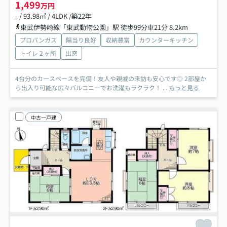
1,499
万円
- / 93.98㎡ / 4LDK /築22年
東武伊勢崎線「東武動物公園」駅 徒歩99分車21分 8.2km
プロパンガス
陽当り良好
収納豊富
カウンターキッチン
トイレ２ヶ所
出窓
4台分のカースペースを完備！友人や親戚の来訪も安心です◎ 2部屋か
ら出入り可能な広々バルコニーでお洗濯もラクラク！ ...
もっと見る
中古一戸建