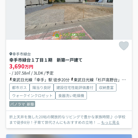
幸手市緑台
幸手市緑台１丁目１期 新築一戸建て
3,690
万円
- / 107.58㎡ / 3LDK /予定
東武日光線「幸手」駅 徒歩20分
東武日光線「杉戸高野台」駅 徒歩26分
都市ガス
陽当り良好
建設住宅性能評価書付
収納豊富
ウォークインクロゼット
食器洗い乾燥機
パノラマ
新築
折上天井を施した20帖の開放的なリビングで豊かな家族時間♪ 小学校
まで徒歩8分！子育て世代さんにもおすすめの立地！ ...
もっと見る