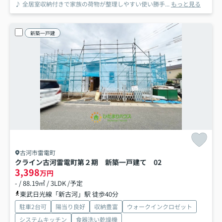
♪ 全居室収納付きで家族の荷物が整理しやすい使い勝手...
もっと見る
新築一戸建
古河市雷電町
クライン古河雷電町第２期 新築一戸建て 02
3,398
万円
- / 88.19㎡ / 3LDK /予定
東武日光線「新古河」駅 徒歩40分
駐車2台可
陽当り良好
収納豊富
ウォークインクロゼット
システムキッチン
食器洗い乾燥機