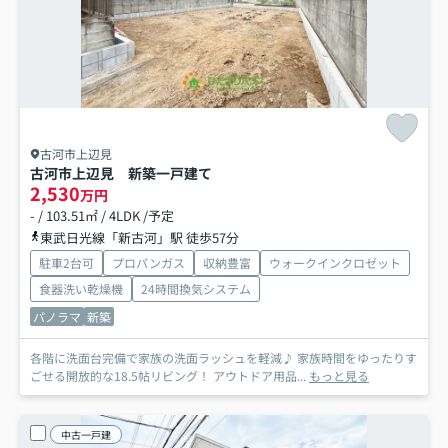
古河市上辺見
古河市上辺見 新築一戸建て
2,530
万円
- / 103.51㎡ / 4LDK /予定
東武日光線「新古河」駅 徒歩57分
駐車2台可
プロパンガス
収納豊富
ウォークインクロゼット
食器洗い乾燥機
24時間換気システム
パノラマ
新築
各階に洗面台完備で家族の洗面ラッシュを軽減♪ 家族時間をゆったりす
ごせる開放的な18.5帖リビング！ アウトドア用品...
もっと見る
中古一戸建