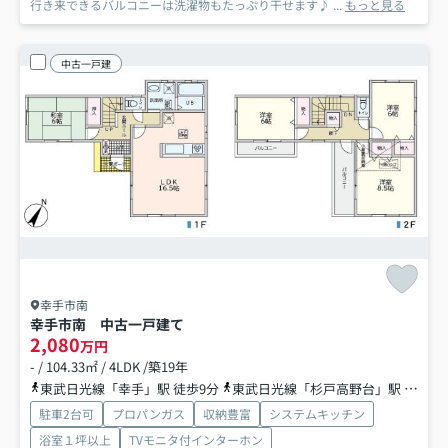
行き来できるバルコニーは洗濯物もたっぷり干せます♪ ...
もっと見る
中古一戸建
幸手市南
幸手市南 中古一戸建て
2,080
万円
- / 104.33㎡ / 4LDK /築19年
東武日光線「幸手」駅 徒歩9分
東武日光線「杉戸高野台」駅 徒歩30分
駐車2台可
プロパンガス
収納豊富
システムキッチン
浴室１坪以上
TVモニタ付インターホン