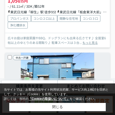
1,050
万円
- / 61.11㎡ / 3DK /築52年
東武日光線「柳生」駅 徒歩9分
東武日光線「板倉東洋大前」駅 徒歩33分
プロパンガス
コンロ２口以上
閑静な住宅地
コンロ３口
浄化槽排水
広々お庭は家庭菜園やBBQ、ドッグランにも出来る広さです♪ 全居室6
帖以上のゆとりのある間取り♪ 駐車スペースは３台...
もっと見る
中古一戸建
検索条件を変更
まとめてお問い合わせ
当サイトでは、お客様の当サイト利用状況把握、サービス向上検討を目的と
して、クッキー（Cookie）を使用しています。
詳しくは、当社の
「Cookieの取扱いについて」
をご確認ください。
閉じる