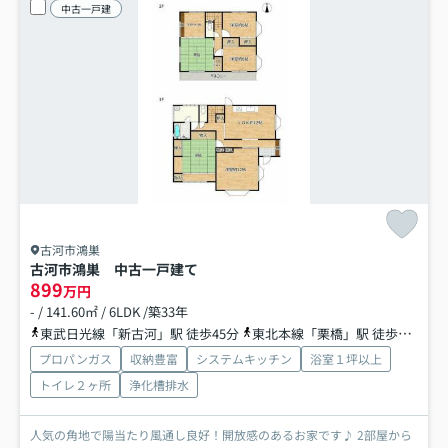
中古一戸建
古河市鴻巣
古河市鴻巣 中古一戸建て
899
万円
- / 141.60㎡ / 6LDK /築33年
東武日光線「新古河」駅 徒歩45分
東北本線「栗橋」駅 徒歩73分
プロパンガス
収納豊富
システムキッチン
浴室１坪以上
トイレ２ヶ所
浄化槽排水
人気の角地で陽当たり風通し良好！開放感のあるお家です♪ 2部屋から