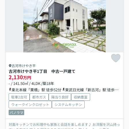
古河市けやき平
古河市けやき平1丁目 中古一戸建て
2,130
万円
- / 141.50㎡ / 4LDK /築18年
東北本線「栗橋」駅 徒歩52分
東武日光線「新古河」駅 徒歩63分
駐車2台可
都市ガス
陽当り良好
収納豊富
ウォークインクロゼット
システムキッチン
パノラマ
対面キッチンでお料理中も家族と会話を楽しめます♪ お洋服を沢山持っ