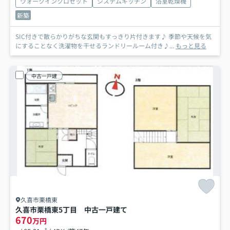
ウォークインクロゼット
システムキッチン
浴室乾燥機
新築
SIC付きで散らかりがちな玄関もすっきり片付きます♪ 季節や天候を気
にすることなく洗濯物を干せるランドリールーム付き♪...
もっと見る
中古一戸建
久喜市栗橋東
久喜市栗橋東5丁目 中古一戸建て
670
万円