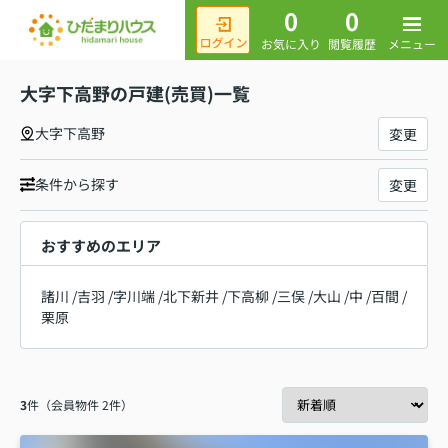
0
0
メニュー
お気に入り
閲覧履歴
大字下高野の戸建(売買)一覧
大字下高野
変更
条件から探す
変更
おすすめのエリア
諸川
/
吉羽
/
字川端
/
北下新井
/
下高柳
/
三俣
/
大山
/
中
/
百間
/
栗原
3
件（会員物件 2件）