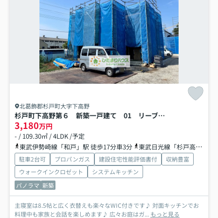
北葛飾郡杉戸町大字下高野
杉戸町下高野第６ 新築一戸建て 01 リーブルガーデン
3,180
万円
- / 109.30㎡ / 4LDK /予定
東武伊勢崎線「和戸」駅 徒歩17分車3分
東武日光線「杉戸高野台」駅 徒歩20分
駐車2台可
プロパンガス
建設住宅性能評価書付
収納豊富
ウォークインクロゼット
システムキッチン
パノラマ
新築
主寝室は8.5帖と広く衣替えも楽々なWIC付きです♪ 対面キッチンでお
料理中も家族と会話を楽しめます♪ 広々お庭はガ...
もっと見る