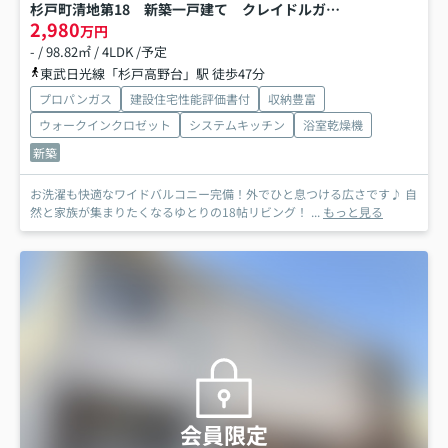
杉戸町清地第18 新築一戸建て クレイドルガーデン
2,980
万円
- / 98.82㎡ / 4LDK /予定
東武日光線「杉戸高野台」駅 徒歩47分
プロパンガス
建設住宅性能評価書付
収納豊富
ウォークインクロゼット
システムキッチン
浴室乾燥機
新築
お洗濯も快適なワイドバルコニー完備！外でひと息つける広さです♪ 自
然と家族が集まりたくなるゆとりの18帖リビング！ ...
もっと見る
会員限定