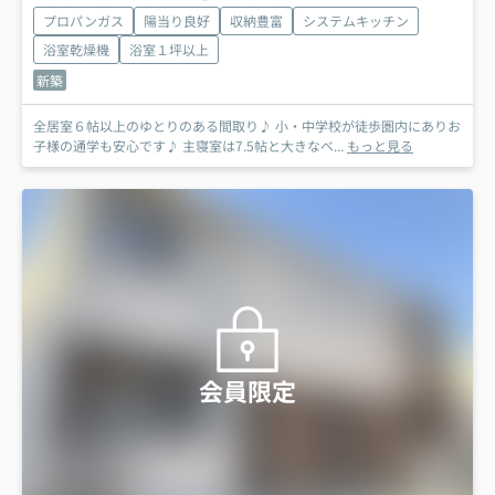
プロパンガス
陽当り良好
収納豊富
システムキッチン
浴室乾燥機
浴室１坪以上
新築
全居室６帖以上のゆとりのある間取り♪ 小・中学校が徒歩圏内にありお
子様の通学も安心です♪ 主寝室は7.5帖と大きなベ...
もっと見る
会員限定