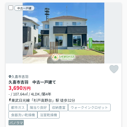
中古一戸建
久喜市吉羽
久喜市吉羽 中古一戸建て
3,690
万円
- / 107.64㎡ / 4LDK /築4年
東武日光線「杉戸高野台」駅 徒歩32分
都市ガス
陽当り良好
収納豊富
ウォークインクロゼット
食器洗い乾燥機
浴室乾燥機
パノラマ