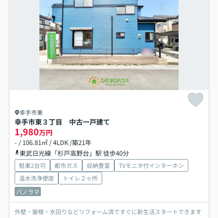
幸手市東
幸手市東３丁目 中古一戸建て
1,980
万円
- / 106.81㎡ / 4LDK /築21年
東武日光線「杉戸高野台」駅 徒歩40分
駐車2台可
都市ガス
収納豊富
TVモニタ付インターホン
温水洗浄便座
トイレ２ヶ所
パノラマ
外壁・屋根・水回りなどリフォーム済ですぐに新生活スタートできます