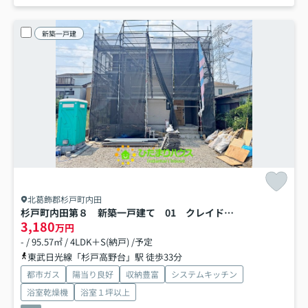
新築一戸建
北葛飾郡杉戸町内田
杉戸町内田第８ 新築一戸建て 01 クレイドルガーデン
3,180
万円
- / 95.57㎡ / 4LDK＋S(納戸) /予定
東武日光線「杉戸高野台」駅 徒歩33分
都市ガス
陽当り良好
収納豊富
システムキッチン
浴室乾燥機
浴室１坪以上