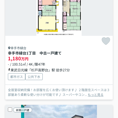
幸手市緑台
幸手市緑台1丁目 中古一戸建て
1,180
万円
- / 100.51㎡ / 4K /築47年
東武日光線「杉戸高野台」駅 徒歩27分
都市ガス
公共下水
全居室収納完備！お部屋を広くお使い頂けます♪ ２階居住スペースは３
部屋あり柔軟な使い分けが可能です♪ スーパーやコン...
もっと見る
新築一戸建