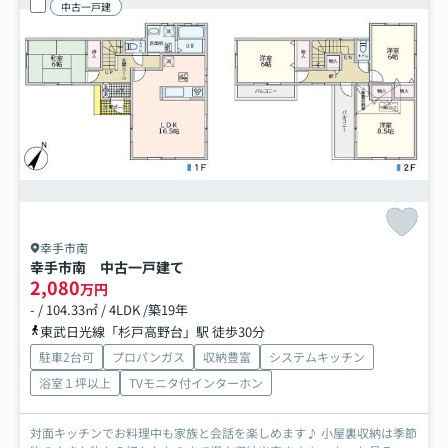
中古一戸建
幸手市南
幸手市南 中古一戸建て
2,080
万円
- / 104.33㎡ / 4LDK /築19年
東武日光線「杉戸高野台」駅 徒歩30分
駐車2台可
プロパンガス
収納豊富
システムキッチン
浴室１坪以上
TVモニタ付インターホン
対面キッチンでお料理中も家族と会話を楽しめます♪ 小屋裏収納は季節