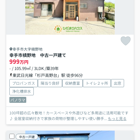
幸手市大字槇野地
幸手市槙野地 中古一戸建て
999
万円
- / 105.99㎡ / 3LDK /築39年
東武日光線「杉戸高野台」駅 徒歩96分
プロパンガス
陽当り良好
収納豊富
トイレ２ヶ所
出窓
浄化槽排水
パノラマ
100坪超の広々敷地！カースペースや外遊びなど多用途に活用可能です
♪ 全居室収納付きで家族の荷物が整理しやすい使い勝手...
もっと見る
中古一戸建