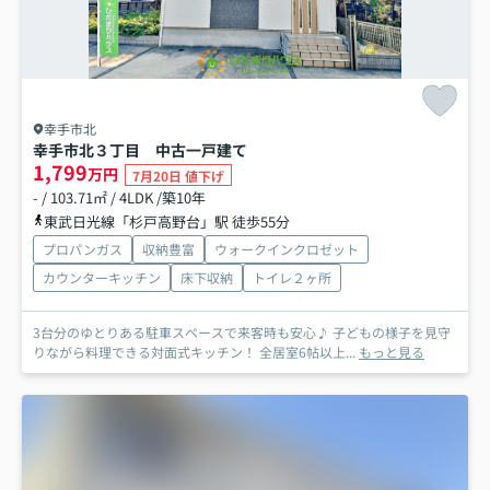
幸手市北
幸手市北３丁目 中古一戸建て
1,799
万円
7月20日 値下げ
- / 103.71㎡ / 4LDK /築10年
東武日光線「杉戸高野台」駅 徒歩55分
プロパンガス
収納豊富
ウォークインクロゼット
カウンターキッチン
床下収納
トイレ２ヶ所
3台分のゆとりある駐車スペースで来客時も安心♪ 子どもの様子を見守
りながら料理できる対面式キッチン！ 全居室6帖以上...
もっと見る