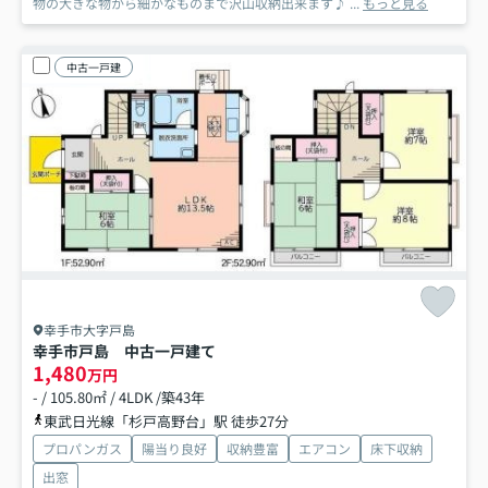
物の大きな物から細かなものまで沢山収納出来ます♪ ...
もっと見る
中古一戸建
幸手市大字戸島
幸手市戸島 中古一戸建て
1,480
万円
- / 105.80㎡ / 4LDK /築43年
東武日光線「杉戸高野台」駅 徒歩27分
プロパンガス
陽当り良好
収納豊富
エアコン
床下収納
出窓