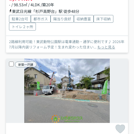
- / 98.53㎡ / 4LDK /築20年
東武日光線「杉戸高野台」駅 徒歩48分
駐車2台可
都市ガス
陽当り良好
収納豊富
床下収納
トイレ２ヶ所
2路線利用可能！東武動物公園駅は電車通勤・通学に便利です♪ 2026年
7月以降内装リフォーム予定！生まれ変わった住まい...
もっと見る
新築一戸建