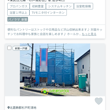
プロパンガス
収納豊富
システムキッチン
浴室乾燥機
浴室１坪以上
TVモニタ付インターホン
パノラマ
新築
便利なパントリーはストックや日用品など沢山収納出来ます♪ 対面キッ
チンでお料理中も家族と会話を楽しめます♪ ホールか...
もっと見る
新築一戸建
北葛飾郡杉戸町清地