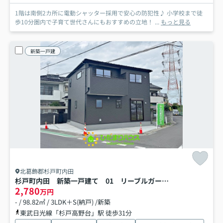
1階は南側2カ所に電動シャッター採用で安心の防犯性♪ 小学校まで徒
歩10分圏内で子育て世代さんにもおすすめの立地！ ...
もっと見る
新築一戸建
北葛飾郡杉戸町内田
杉戸町内田 新築一戸建て 01 リーブルガーデン
2,780
万円
- / 98.82㎡ / 3LDK＋S(納戸) /新築
東武日光線「杉戸高野台」駅 徒歩31分