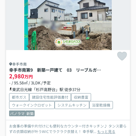
幸手市南
幸手市南第9 新築一戸建て 03 リーブルガーデン
2,980
万円
- / 95.58㎡ / 3LDK /予定
東武日光線「杉戸高野台」駅 徒歩37分
都市ガス
建設住宅性能評価書付
収納豊富
ウォークインクロゼット
システムキッチン
浴室乾燥機
パノラマ
新築
お食事の準備や片付けにも便利なカウンター付きキッチン♪ タンス要ら
ずの衣類収納が叶うWICでラクラク衣替え！ 幸手駅...
もっと見る