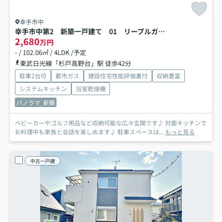
幸手市中
幸手市中第2 新築一戸建て 01 リーブルガーデン
2,680
万円
- / 102.06㎡ / 4LDK /予定
東武日光線「杉戸高野台」駅 徒歩42分
駐車2台可
都市ガス
建設住宅性能評価書付
収納豊富
システムキッチン
浴室乾燥機
パノラマ
新築
ベビーカーやゴルフ用品など収納可能な広々玄関です♪ 対面キッチンで
お料理中も家族と会話を楽しめます♪ 駐車スペースは...
もっと見る
中古一戸建