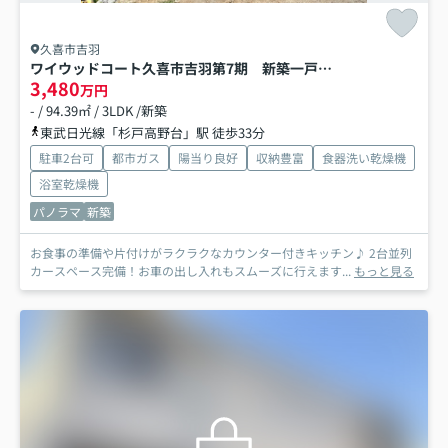
久喜市吉羽
ワイウッドコート久喜市吉羽第7期 新築一戸建て 05
3,480
万円
- / 94.39㎡ / 3LDK /新築
東武日光線「杉戸高野台」駅 徒歩33分
駐車2台可
都市ガス
陽当り良好
収納豊富
食器洗い乾燥機
浴室乾燥機
パノラマ
新築
お食事の準備や片付けがラクラクなカウンター付きキッチン♪ 2台並列
カースペース完備！お車の出し入れもスムーズに行えます...
もっと見る