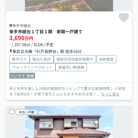
幸手市緑台
幸手市緑台１丁目１期 新築一戸建て
3,690
万円
- / 107.58㎡ / 3LDK /予定
東武日光線「杉戸高野台」駅 徒歩26分
都市ガス
陽当り良好
建設住宅性能評価書付
収納豊富
ウォークインクロゼット
食器洗い乾燥機
パノラマ
新築
折上天井を施した20帖の開放的なリビングで豊かな家族時間♪ 小学校
まで徒歩8分！子育て世代さんにもおすすめの立地！ ...
もっと見る
中古一戸建