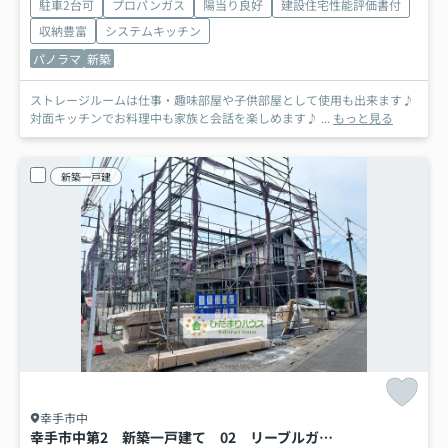
駐車2台可
プロパンガス
陽当り良好
建設住宅性能評価書付
収納豊富
システムキッチン
パノラマ
新築
ストレージルームは仕事・趣味部屋や子供部屋として使用も出来ます♪
対面キッチンでお料理中も家族と会話を楽しめます♪ ...
もっと見る
新築一戸建
幸手市中
幸手市中第2 新築一戸建て 02 リーブルガーデン