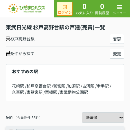
0
0
メニュー
お気に入り
閲覧履歴
東武日光線 杉戸高野台駅の戸建(売買)一覧
杉戸高野台駅
変更
条件から探す
変更
おすすめの駅
花崎駅
/
杉戸高野台駅
/
鷲宮駅
/
加須駅
/
古河駅
/
幸手駅
/
久喜駅
/
東鷲宮駅
/
栗橋駅
/
東武動物公園駅
94
件（会員物件 35件）