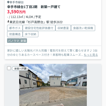
幸手市緑台
幸手市緑台1丁目2期 新築一戸建て
3,590
万円
- / 112.13㎡ / 4LDK /予定
東武日光線「杉戸高野台」駅 徒歩26分
都市ガス
建設住宅性能評価書付
収納豊富
食器洗い乾燥機
耐震構造
床下収納
パノラマ
新築
家計に嬉しい太陽光パネル完備！電気代を抑えて賢く暮らせます♪ 3台
分のゆとりあるカースペース付き！来客時も駐車スムーズ...
もっと見る
新築一戸建