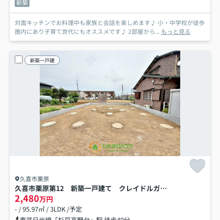
新築
対面キッチンでお料理中も家族と会話を楽しめます♪ 小・中学校が徒歩
圏内にあり子育て世代にもオススメです♪ 2部屋から...
もっと見る
新築一戸建
久喜市栗原
久喜市栗原第12 新築一戸建て クレイドルガーデン
2,480
万円
- / 95.97㎡ / 3LDK /予定
東武日光線「杉戸高野台」駅 徒歩40分