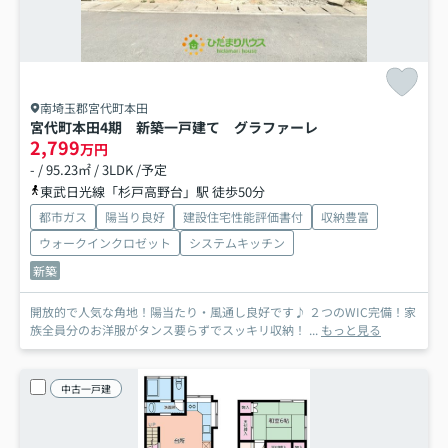
南埼玉郡宮代町本田
宮代町本田4期 新築一戸建て グラファーレ
2,799
万円
- / 95.23㎡ / 3LDK /予定
東武日光線「杉戸高野台」駅 徒歩50分
都市ガス
陽当り良好
建設住宅性能評価書付
収納豊富
ウォークインクロゼット
システムキッチン
新築
開放的で人気な角地！陽当たり・風通し良好です♪ ２つのWIC完備！家
族全員分のお洋服がタンス要らずでスッキリ収納！ ...
もっと見る
中古一戸建