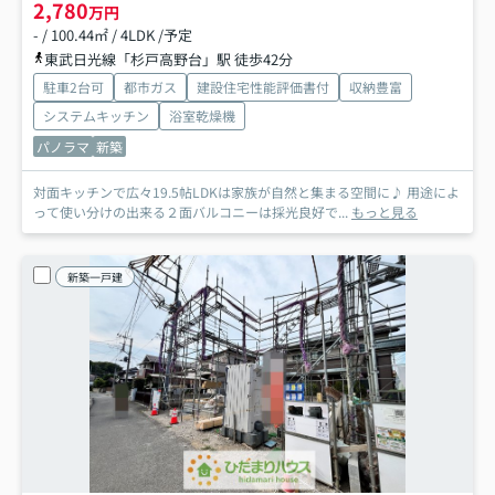
2,780
万円
- / 100.44㎡ / 4LDK /予定
東武日光線「杉戸高野台」駅 徒歩42分
駐車2台可
都市ガス
建設住宅性能評価書付
収納豊富
システムキッチン
浴室乾燥機
パノラマ
新築
対面キッチンで広々19.5帖LDKは家族が自然と集まる空間に♪ 用途によ
って使い分けの出来る２面バルコニーは採光良好で...
もっと見る
新築一戸建