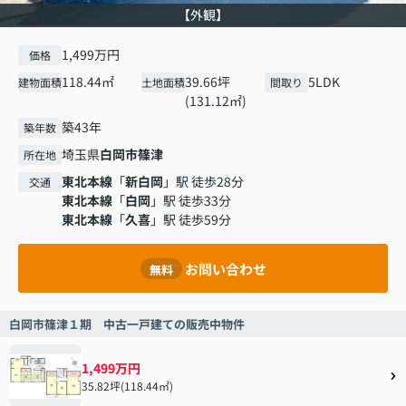
【外観】
1,499万円
価格
118.44㎡
39.66坪
5LDK
建物面積
土地面積
間取り
(131.12㎡)
築43年
築年数
埼玉県
白岡市
篠津
所在地
東北本線
「
新白岡
」駅 徒歩28分
交通
東北本線
「
白岡
」駅 徒歩33分
東北本線
「
久喜
」駅 徒歩59分
お問い合わせ
無料
白岡市篠津１期 中古一戸建ての販売中物件
1,499万円
35.82坪(118.44㎡)