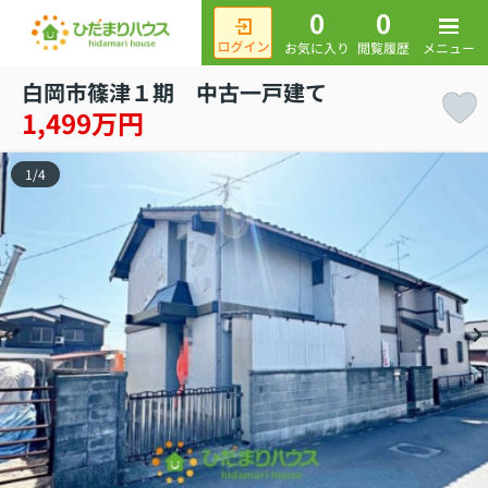
0
0
メニュー
お気に入り
閲覧履歴
白岡市篠津１期 中古一戸建て
1,499万円
1
/
4