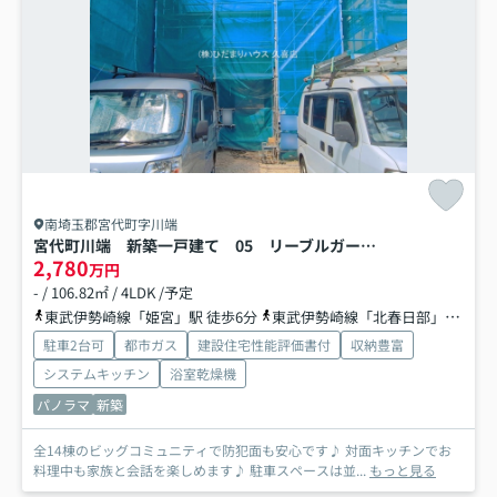
南埼玉郡宮代町字川端
宮代町川端 新築一戸建て 05 リーブルガーデン
2,780
万円
- / 106.82㎡ / 4LDK /予定
東武伊勢崎線「姫宮」駅 徒歩6分
東武伊勢崎線「北春日部」駅 徒歩27分
駐車2台可
都市ガス
建設住宅性能評価書付
収納豊富
システムキッチン
浴室乾燥機
パノラマ
新築
全14棟のビッグコミュニティで防犯面も安心です♪ 対面キッチンでお
料理中も家族と会話を楽しめます♪ 駐車スペースは並...
もっと見る