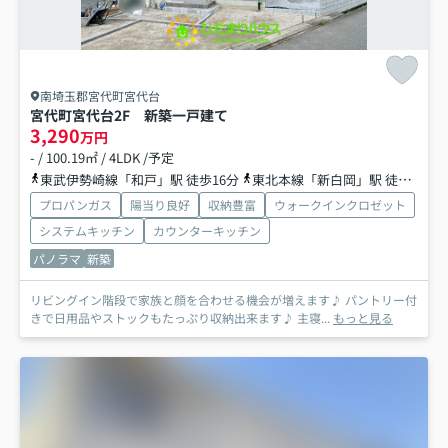
南埼玉郡宮代町宮代台
宮代町宮代台2F 新築一戸建て
3,290
万円
- / 100.19㎡ / 4LDK /予定
東武伊勢崎線「和戸」駅 徒歩16分
東北本線「新白岡」駅 徒歩25分車10分
プロパンガス
陽当り良好
収納豊富
ウォークインクロゼット
システムキッチン
カウンターキッチン
パノラマ
新築
リビングイン階段で家族と顔を合わせる機会が増えます♪ パントリー付
きで日用品やストックもたっぷり収納出来ます♪ 主寝...
もっと見る