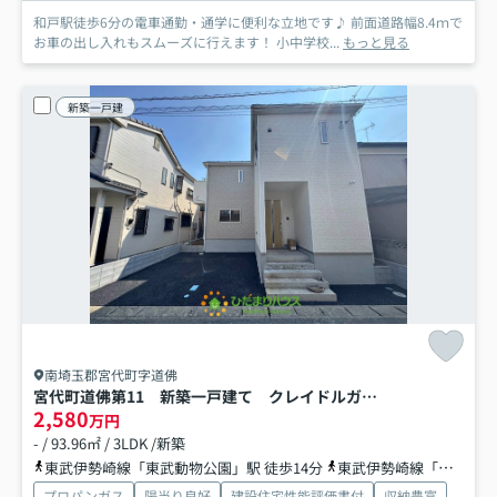
和戸駅徒歩6分の電車通勤・通学に便利な立地です♪ 前面道路幅8.4ｍで
お車の出し入れもスムーズに行えます！ 小中学校...
もっと見る
新築一戸建
南埼玉郡宮代町字道佛
宮代町道佛第11 新築一戸建て クレイドルガーデン
2,580
万円
- / 93.96㎡ / 3LDK /新築
東武伊勢崎線「東武動物公園」駅 徒歩14分
東武伊勢崎線「姫宮」駅 徒歩31分
プロパンガス
陽当り良好
建設住宅性能評価書付
収納豊富