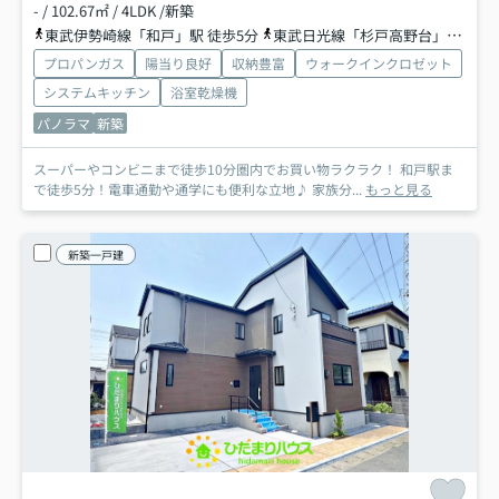
- / 102.67㎡ / 4LDK /新築
東武伊勢崎線「和戸」駅 徒歩5分
東武日光線「杉戸高野台」駅 徒歩30分
プロパンガス
陽当り良好
収納豊富
ウォークインクロゼット
システムキッチン
浴室乾燥機
パノラマ
新築
スーパーやコンビニまで徒歩10分圏内でお買い物ラクラク！ 和戸駅ま
で徒歩5分！電車通勤や通学にも便利な立地♪ 家族分...
もっと見る
新築一戸建