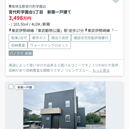
南埼玉郡宮代町学園台
宮代町学園台1丁目 新築一戸建て
3,498
万円
- / 103.50㎡ / 4LDK /新築
東武伊勢崎線「東武動物公園」駅 徒歩17分
東武伊勢崎線「和戸」駅 徒歩25分
駐車2台可
都市ガス
陽当り良好
建設住宅性能評価書付
収納豊富
ウォークインクロゼット
パノラマ
新築
用途によって使い分けの出来る２面バルコニーです♪ 3つのWICや各所
収納があり収納豊富な間取りです♪ リビングスルー...
もっと見る
新築一戸建