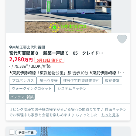
南埼玉郡宮代町百間
宮代町百間第８ 新築一戸建て 05 クレイドルガーデン
2,280
万円
5月18日 値下げ
- / 79.38㎡ / 3LDK /新築
東武伊勢崎線「東武動物公園」駅 徒歩10分
東武伊勢崎線「和戸」駅 徒歩35分
プロパンガス
陽当り良好
建設住宅性能評価書付
収納豊富
ウォークインクロゼット
システムキッチン
パノラマ
新築
リビング階段でお子様の帰宅が分かる安心の間取りです♪ 対面キッチン
でお料理中も家族と会話を楽しめます♪ ちょっとした...
もっと見る
新築一戸建