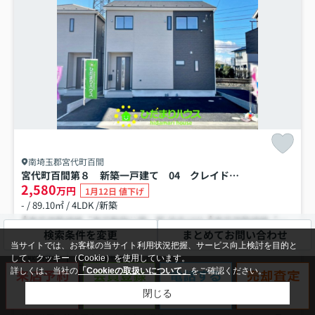
南埼玉郡宮代町百間
宮代町百間第８ 新築一戸建て 04 クレイドルガーデン
2,580
万円
1月12日 値下げ
- / 89.10㎡ / 4LDK /新築
東武伊勢崎線「東武動物公園」駅 徒歩10分
東武伊勢崎線「和戸」駅 徒歩35分
検索条件を変更
まとめてお問い合わせ
駐車2台可
プロパンガス
陽当り良好
建設住宅性能評価書付
当サイトでは、お客様の当サイト利用状況把握、サービス向上検討を目的と
収納豊富
システムキッチン
して、クッキー（Cookie）を使用しています。
詳しくは、当社の
「Cookieの取扱いについて」
をご確認ください。
パノラマ
新築
閉じる
全居室収納完備！各所にも収納があり収納豊富な間取りです♪ 小・中学