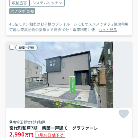
収納豊富
システムキッチン
パノラマ
新築
4.5帖モダン和室はお子様のプレイルームにもオススメです♪ 2路線利用
可能な東武動物公園駅まで徒歩10分！電車利用に便...
もっと見る
新築一戸建
南埼玉郡宮代町和戸
宮代町和戸7期 新築一戸建て グラファーレ
2,990
万円
7月28日 値下げ