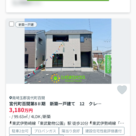
新築一戸建
南埼玉郡宮代町百間
宮代町百間第8Ⅱ期 新築一戸建て 12 クレイドルガーデン
3,180
万円
- / 99.63㎡ / 4LDK /新築
東武伊勢崎線「東武動物公園」駅 徒歩10分
東武伊勢崎線「和戸」駅 徒歩39分
駐車2台可
プロパンガス
陽当り良好
建設住宅性能評価書付