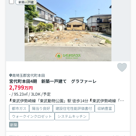
新築一戸建
南埼玉郡宮代町本田
宮代町本田4期 新築一戸建て グラファーレ
2,799
万円
- / 95.23㎡ / 3LDK /予定
東武伊勢崎線「東武動物公園」駅 徒歩14分
東武伊勢崎線「和戸」駅 徒歩33分
都市ガス
陽当り良好
建設住宅性能評価書付
収納豊富
ウォークインクロゼット
システムキッチン
新築