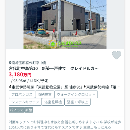
南埼玉郡宮代町字中島
宮代町中島第10 新築一戸建て クレイドルガーデン
3,180
万円
- / 93.96㎡ / 4LDK /予定
東武伊勢崎線「東武動物公園」駅 徒歩9分
東武伊勢崎線「姫宮」駅 徒歩30分
プロパンガス
収納豊富
ウォークインクロゼット
システムキッチン
浴室乾燥機
浴室１坪以上
パノラマ
新築
対面キッチンでお料理中も家族と会話を楽しめます♪ 小・中学校が徒歩
10分以内にあり子育て世代にもオススメです♪ 主寝...
もっと見る