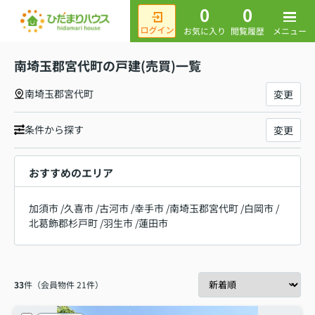
0
0
メニュー
お気に入り
閲覧履歴
南埼玉郡宮代町の戸建(売買)一覧
南埼玉郡宮代町
変更
条件から探す
変更
おすすめのエリア
加須市
/
久喜市
/
古河市
/
幸手市
/
南埼玉郡宮代町
/
白岡市
/
北葛飾郡杉戸町
/
羽生市
/
蓮田市
33
件（会員物件 21件）