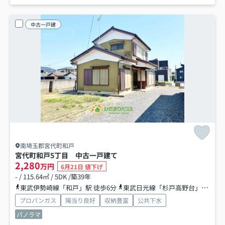
中古一戸建
南埼玉郡宮代町和戸
宮代町和戸5丁目 中古一戸建て
2,280
万円
6月21日 値下げ
- / 115.64㎡ / 5DK /築39年
東武伊勢崎線「和戸」駅 徒歩6分
東武日光線「杉戸高野台」駅 徒歩29分
プロパンガス
陽当り良好
収納豊富
公共下水
パノラマ