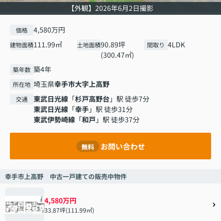
【外観】2026年6月2日撮影
4,580万円
価格
111.99㎡
90.89坪
4LDK
建物面積
土地面積
間取り
(300.47㎡)
築4年
築年数
埼玉県
幸手市
大字上高野
所在地
東武日光線
「
杉戸高野台
」駅 徒歩7分
交通
東武日光線
「
幸手
」駅 徒歩31分
東武伊勢崎線
「
和戸
」駅 徒歩37分
お問い合わせ
無料
幸手市上高野 中古一戸建ての販売中物件
4,580万円
33.87坪(111.99㎡)