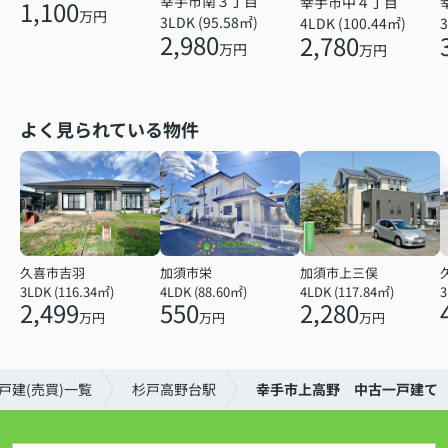
幸手市南３丁目
幸手市中４丁目
1,100
万円
3LDK (95.58㎡)
4LDK (100.44㎡)
3
2,980
2,780
万円
万円
よく見られている物件
久喜市吉羽
加須市栄
加須市上三俣
3LDK (116.34㎡)
4LDK (88.60㎡)
4LDK (117.84㎡)
2,499
550
2,280
万円
万円
万円
戸建(売買)一覧
杉戸高野台駅
幸手市上高野 中古一戸建て