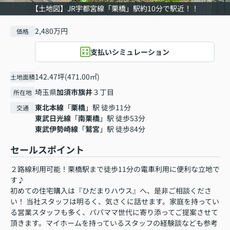
【土地図】JR宇都宮線「栗橋」駅約10分で駅近！！
2,480万円
価格
支払いシミュレーション
142.47坪(471.00㎡)
土地面積
埼玉県
加須市
旗井
３丁目
所在地
東北本線
「
栗橋
」駅 徒歩11分
交通
東武日光線
「
南栗橋
」駅 徒歩53分
東武伊勢崎線
「
鷲宮
」駅 徒歩84分
セールスポイント
２路線利用可能！栗橋駅まで徒歩11分の電車利用に便利な立地で
す♪
初めての住宅購入は『ひだまりハウス』へ、是非ご相談くださ
い！ 当社スタッフは明るく、気さくに話せます。家庭を持ってい
る営業スタッフも多く、パパママ世代に寄り添ってご提案させて
頂きます。マイホームを持っているスタッフの経験談なども参考