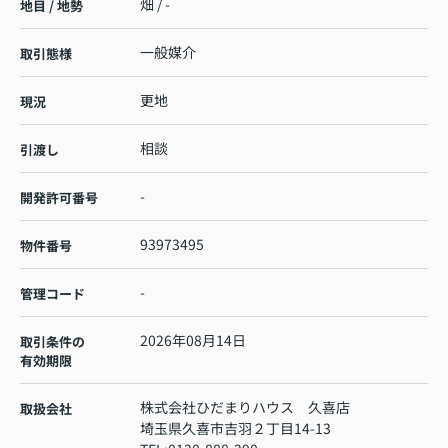
畑 / -
地目 / 地勢
一般媒介
取引態様
更地
現況
相談
引渡し
-
開発許可番号
93973495
物件番号
-
管理コード
2026年08月14日
取引条件の
有効期限
株式会社ひだまりハウス 久喜店
取扱会社
埼玉県久喜市吉羽２丁目14-13