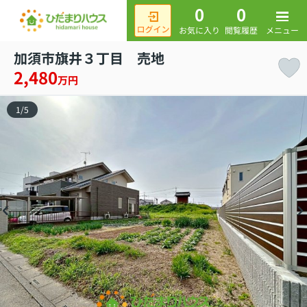
0
0
メニュー
お気に入り
閲覧履歴
加須市旗井３丁目 売地
2,480
万円
1
/
5