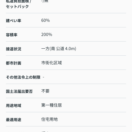
-/無
私道負担面積 /
セットバック
60%
建ぺい率
200%
容積率
一方(南 公道 4.0m)
接道状況
市街化区域
都市計画
-
その他法令上の制限
不要
国土法届出要否
第一種住居
用途地域
住宅用地
最適用途