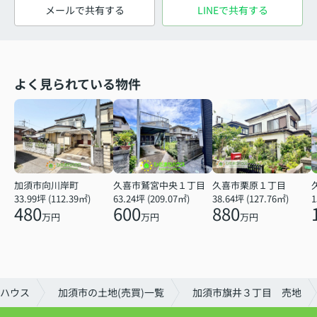
メールで共有する
LINEで共有する
よく見られている物件
加須市向川岸町
久喜市鷲宮中央１丁目
久喜市栗原１丁目
33.99坪 (112.39㎡)
63.24坪 (209.07㎡)
38.64坪 (127.76㎡)
1
480
600
880
万円
万円
万円
ハウス
加須市の土地(売買)一覧
加須市旗井３丁目 売地