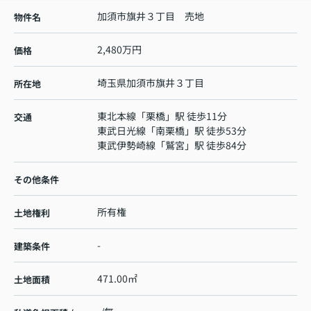
加須市旗井３丁目 売地
物件名
2,480万円
価格
埼玉県
加須市
旗井
３丁目
所在地
東北本線
「
栗橋
」駅 徒歩11分
交通
東武日光線
「
南栗橋
」駅 徒歩53分
東武伊勢崎線
「
鷲宮
」駅 徒歩84分
その他条件
所有権
土地権利
-
建築条件
471.00㎡
土地面積