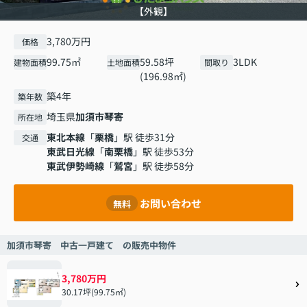
【外観】
3,780万円
価格
99.75㎡
59.58坪
3LDK
建物面積
土地面積
間取り
(196.98㎡)
築4年
築年数
埼玉県
加須市
琴寄
所在地
東北本線
「
栗橋
」駅 徒歩31分
交通
東武日光線
「
南栗橋
」駅 徒歩53分
東武伊勢崎線
「
鷲宮
」駅 徒歩58分
お問い合わせ
無料
加須市琴寄 中古一戸建て の販売中物件
3,780万円
30.17坪(99.75㎡)