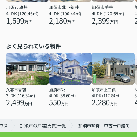
加須市旗井
加須市北下新井
加須市芋茎
4LDK (120.46㎡)
4LDK (100.44㎡)
4LDK (120.69㎡)
4
1,699
2,180
2,399
万円
万円
万円
よく見られている物件
久喜市吉羽
加須市栄
加須市上三俣
3LDK (116.34㎡)
4LDK (88.60㎡)
4LDK (117.84㎡)
2,499
550
2,280
万円
万円
万円
ウス
加須市の戸建(売買)一覧
加須市琴寄 中古一戸建て