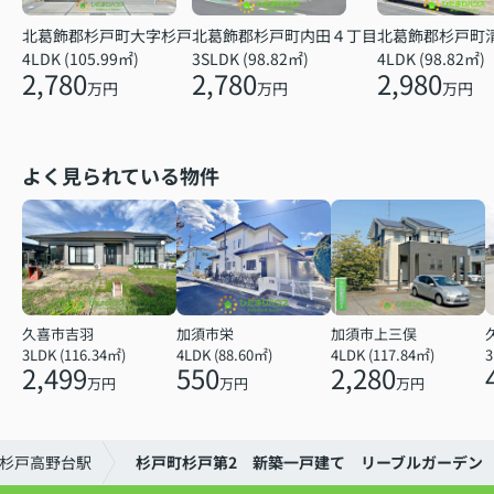
北葛飾郡杉戸町大字杉戸
北葛飾郡杉戸町内田４丁目
北葛飾郡杉戸町
4LDK (105.99㎡)
3SLDK (98.82㎡)
4LDK (98.82㎡)
2,780
2,780
2,980
万円
万円
万円
よく見られている物件
久喜市吉羽
加須市栄
加須市上三俣
3LDK (116.34㎡)
4LDK (88.60㎡)
4LDK (117.84㎡)
2,499
550
2,280
万円
万円
万円
杉戸高野台駅
杉戸町杉戸第2 新築一戸建て リーブルガーデン