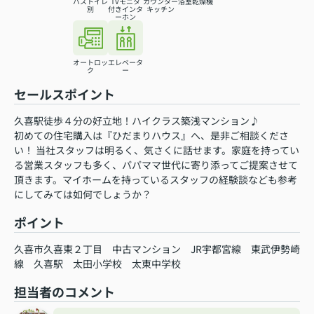
バストイレ
TVモニタ
カウンター
浴室乾燥機
別
付きインタ
キッチン
ーホン
オートロッ
エレベータ
ク
ー
セールスポイント
久喜駅徒歩４分の好立地！ハイクラス築浅マンション♪
初めての住宅購入は『ひだまりハウス』へ、是非ご相談くださ
い！ 当社スタッフは明るく、気さくに話せます。家庭を持ってい
る営業スタッフも多く、パパママ世代に寄り添ってご提案させて
頂きます。マイホームを持っているスタッフの経験談なども参考
にしてみては如何でしょうか？
ポイント
久喜市久喜東２丁目
中古マンション
JR宇都宮線
東武伊勢崎
線
久喜駅
太田小学校
太東中学校
担当者のコメント