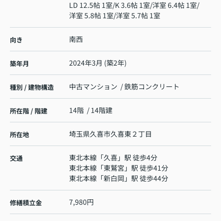
LD 12.5帖 1室
/
K 3.6帖 1室
/
洋室 6.4帖 1室
/
洋室 5.8帖 1室
/
洋室 5.7帖 1室
南西
向き
2024年3月 (築2年)
築年月
中古マンション / 鉄筋コンクリート
種別 / 建物構造
14階 / 14階建
所在階 / 階建
埼玉県
久喜市
久喜東
２丁目
所在地
東北本線
「
久喜
」駅 徒歩4分
交通
東北本線
「
東鷲宮
」駅 徒歩41分
東北本線
「
新白岡
」駅 徒歩44分
7,980円
修繕積立金