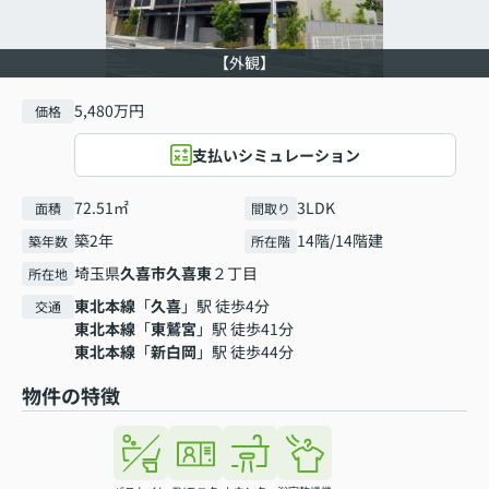
【外観】
5,480万円
価格
支払いシミュレーション
72.51㎡
3LDK
面積
間取り
築2年
14階/14階建
築年数
所在階
埼玉県
久喜市
久喜東
２丁目
所在地
東北本線
「
久喜
」駅 徒歩4分
交通
東北本線
「
東鷲宮
」駅 徒歩41分
東北本線
「
新白岡
」駅 徒歩44分
物件の特徴