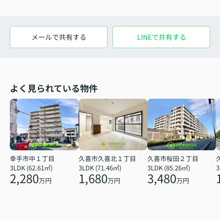
メールで共有する
LINEで共有する
よく見られている物件
幸手市中１丁目
久喜市久喜北１丁目
久喜市桜田２丁目
3LDK (62.61㎡)
3LDK (71.46㎡)
3LDK (85.26㎡)
3
2,280
1,680
3,480
万円
万円
万円