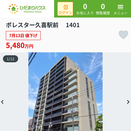
0
0
メニュー
お気に入り
閲覧履歴
ポレスター久喜駅前 1401
7月13日 値下げ
5,480
万円
1
/
12