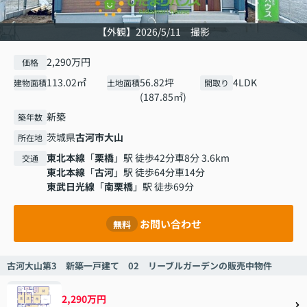
【外観】2026/5/11 撮影
2,290万円
価格
113.02㎡
56.82坪
4LDK
建物面積
土地面積
間取り
(187.85㎡)
新築
築年数
茨城県
古河市
大山
所在地
東北本線
「
栗橋
」駅 徒歩42分車8分 3.6km
交通
東北本線
「
古河
」駅 徒歩64分車14分
東武日光線
「
南栗橋
」駅 徒歩69分
お問い合わせ
無料
古河大山第3 新築一戸建て 02 リーブルガーデンの販売中物件
2,290万円