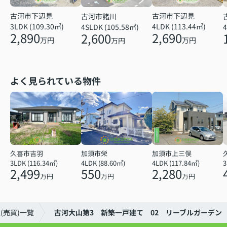
古河市下辺見
古河市下辺見
古河市諸川
3LDK (109.30㎡)
4LDK (113.44㎡)
4SLDK (105.58㎡)
4
2,890
2,690
2,600
万円
万円
万円
よく見られている物件
久喜市吉羽
加須市栄
加須市上三俣
3LDK (116.34㎡)
4LDK (88.60㎡)
4LDK (117.84㎡)
2,499
550
2,280
万円
万円
万円
(売買)一覧
古河大山第3 新築一戸建て 02 リーブルガーデン