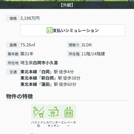
【外観】
3,198万円
価格
支払いシミュレーション
75.26㎡
3LDK
面積
間取り
築31年
11階/14階建
築年数
所在階
埼玉県
白岡市
小久喜
所在地
東北本線
「
白岡
」駅 徒歩4分
交通
東北本線
「
新白岡
」駅 徒歩38分
東北本線
「
蓮田
」駅 徒歩60分
物件の特徴
バストイレ
カウンター
エレベータ
別
キッチン
ー