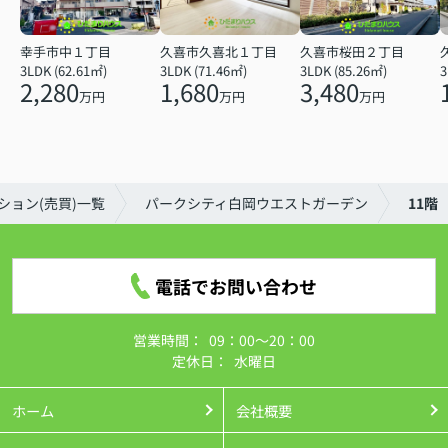
幸手市中１丁目
久喜市久喜北１丁目
久喜市桜田２丁目
3LDK (62.61㎡)
3LDK (71.46㎡)
3LDK (85.26㎡)
3
2,280
1,680
3,480
万円
万円
万円
ション(売買)一覧
パークシティ白岡ウエストガーデン
11階
電話でお問い合わせ
営業時間：
09：00～20：00
定休日：
水曜日
ホーム
会社概要