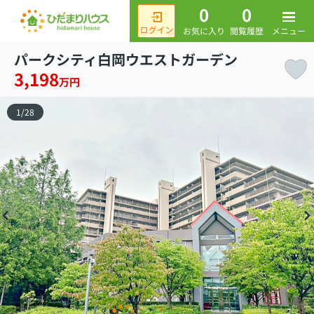
0
0
メニュー
お気に入り
閲覧履歴
パークシティ白岡ウエストガーデン
3,198
万円
1
/
28