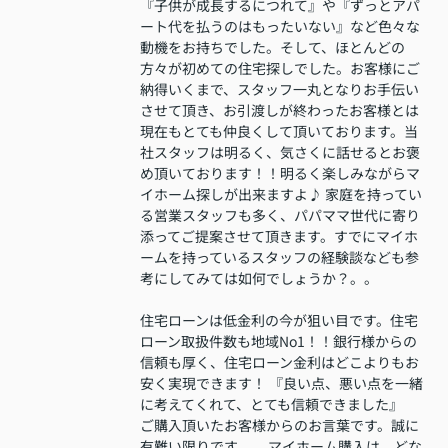
『子供が成長するにつれて』や『ずっとアパ
ート代を払うのはもったいない』など色々な
動機をお持ちでした。そして、ほとんどの
方々が初めての住宅探しでした。お客様にご
納得いくまで、スタッフ一丸となりお手伝い
させて頂き、お引渡しが終わったお客様とは
現在もとても仲良くして頂いております。当
社スタッフは明るく、気さくに話せるとお褒
め頂いております！！明るく楽しみながらマ
イホーム探しが出来ますよ♪ 家庭を持ってい
る営業スタッフも多く、パパママ世代に寄り
添ってご提案させて頂きます。すでにマイホ
ームを持っているスタッフの経験談なども参
考にしてみては如何でしょうか？。。
住宅ローンは低金利の今が狙い目です。住宅
ローン取扱件数も地域No1！！銀行様からの
信頼も厚く、住宅ローン金利はどこよりもお
安く実現できます！ 『良い点、悪い点を一緒
に考えてくれて、とても信頼できました』
ご購入頂いたお客様からのお言葉です。誠に
有難い限りです。。 マイホーム購入は、どな