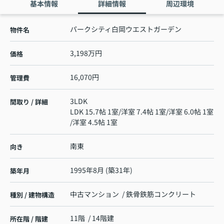
基本情報
詳細情報
周辺環境
パークシティ白岡ウエストガーデン
物件名
3,198万円
価格
16,070円
管理費
3LDK
間取り / 詳細
LDK 15.7帖 1室
/
洋室 7.4帖 1室
/
洋室 6.0帖 1室
/
洋室 4.5帖 1室
南東
向き
1995年8月 (築31年)
築年月
中古マンション / 鉄骨鉄筋コンクリート
種別 / 建物構造
11階 / 14階建
所在階 / 階建