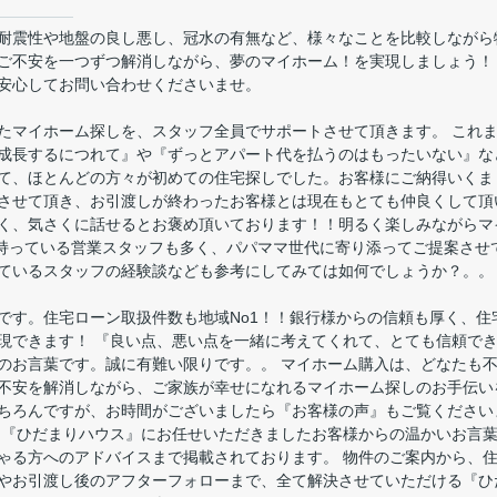
耐震性や地盤の良し悪し、冠水の有無など、様々なことを比較しながら
ご不安を一つずつ解消しながら、夢のマイホーム！を実現しましょう！
安心してお問い合わせくださいませ。
たマイホーム探しを、スタッフ全員でサポートさせて頂きます。 これ
成長するにつれて』や『ずっとアパート代を払うのはもったいない』な
て、ほとんどの方々が初めての住宅探しでした。お客様にご納得いくま
させて頂き、お引渡しが終わったお客様とは現在もとても仲良くして頂
く、気さくに話せるとお褒め頂いております！！明るく楽しみながらマ
を持っている営業スタッフも多く、パパママ世代に寄り添ってご提案させ
ているスタッフの経験談なども参考にしてみては如何でしょうか？。。
です。住宅ローン取扱件数も地域No1！！銀行様からの信頼も厚く、住
現できます！ 『良い点、悪い点を一緒に考えてくれて、とても信頼で
のお言葉です。誠に有難い限りです。。 マイホーム購入は、どなたも
不安を解消しながら、ご家族が幸せになれるマイホーム探しのお手伝い
ちろんですが、お時間がございましたら『お客様の声』もご覧ください
を『ひだまりハウス』にお任せいただきましたお客様からの温かいお言
ゃる方へのアドバイスまで掲載されております。 物件のご案内から、
やお引渡し後のアフターフォローまで、全て解決させていただける『ひ