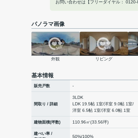
お問い合わせは【フリーダイヤル： 0120-8
パノラマ画像
外観
リビング
基本情報
-
販売戸数
3LDK
LDK 19.5帖 1室
/
洋室 9.0帖 1室
/
間取り / 詳細
洋室 6.5帖 1室
/
洋室 6.0帖 1室
110.96㎡(33.56坪)
建物面積(坪数)
建ぺい率 /
50%/100%