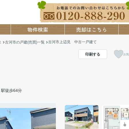
物件検索
売却はこちら
古河市上辺見 中古一戸建て
ス
古河市の戸建(売買)一覧
印刷する
お気
駅徒歩64分