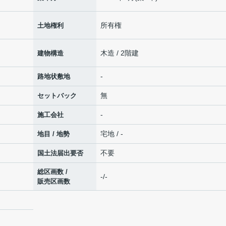
所有権
土地権利
木造 / 2階建
建物構造
-
路地状敷地
無
セットバック
-
施工会社
宅地 / -
地目 / 地勢
不要
国土法届出要否
総区画数 /
-/-
販売区画数