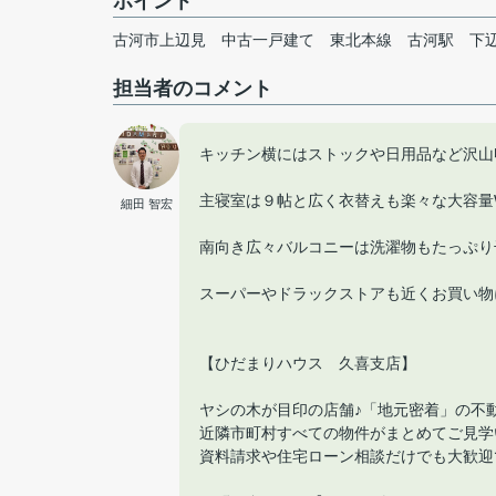
ポイント
古河市上辺見
中古一戸建て
東北本線
古河駅
下
担当者のコメント
キッチン横にはストックや日用品など沢山
主寝室は９帖と広く衣替えも楽々な大容量W
細田 智宏
南向き広々バルコニーは洗濯物もたっぷり
スーパーやドラックストアも近くお買い物
【ひだまりハウス 久喜支店】
ヤシの木が目印の店舗♪「地元密着」の不
近隣市町村すべての物件がまとめてご見学
資料請求や住宅ローン相談だけでも大歓迎