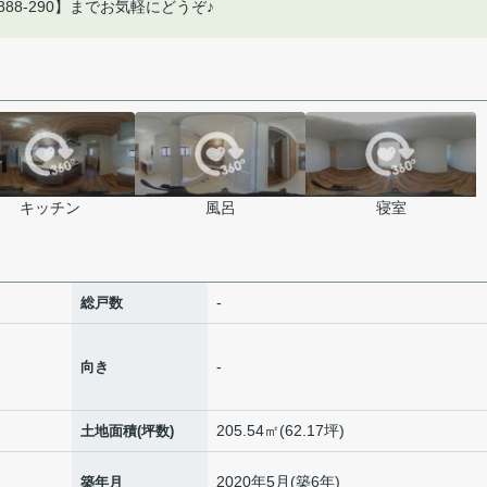
88-290】までお気軽にどうぞ♪
キッチン
風呂
寝室
-
総戸数
-
向き
205.54㎡(62.17坪)
土地面積(坪数)
2020年5月(築6年)
築年月