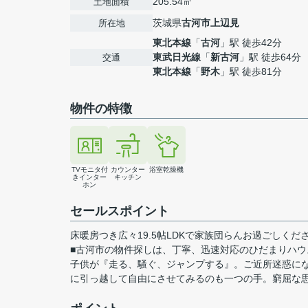
205.54㎡
土地面積
茨城県
古河市
上辺見
所在地
東北本線
「
古河
」駅 徒歩42分
東武日光線
「
新古河
」駅 徒歩64分
交通
東北本線
「
野木
」駅 徒歩81分
物件の特徴
TVモニタ付
カウンター
浴室乾燥機
きインター
キッチン
ホン
セールスポイント
床暖房つき広々19.5帖LDKで家族団らんお過ごしくださ
■古河市の物件探しは、丁寧、迅速対応のひだまりハ
子供が『走る、騒ぐ、ジャンプする』。ご近所迷惑に
に引っ越して自由にさせてみるのも一つの手。窮屈な