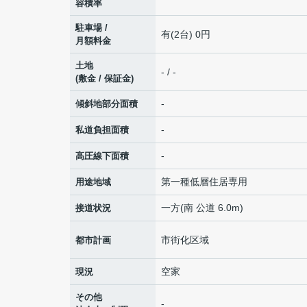
容積率
駐車場 /
有(2台) 0円
月額料金
土地
- / -
(敷金 / 保証金)
-
傾斜地部分面積
-
私道負担面積
-
高圧線下面積
第一種低層住居専用
用途地域
一方(南 公道 6.0m)
接道状況
市街化区域
都市計画
空家
現況
その他
-