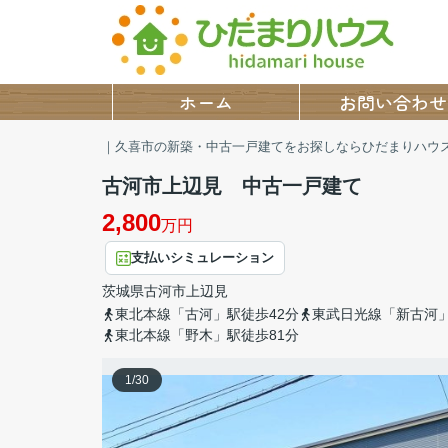
ホーム
お問い合わせ
｜久喜市の新築・中古一戸建てをお探しならひだまりハウ
古河市上辺見 中古一戸建て
2,800
万円
支払いシミュレーション
茨城県
古河市
上辺見
東北本線「古河」駅徒歩42分
東武日光線「新古河」
東北本線「野木」駅徒歩81分
1
/
30