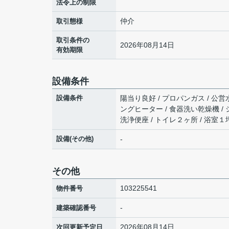
法令上の制限
仲介
取引態様
取引条件の
2026年08月14日
有効期限
設備条件
設備条件
陽当り良好 / プロパンガス / 公営水
ングヒーター / 食器洗い乾燥機 / 
洗浄便座 / トイレ２ヶ所 / 浴室
設備(その他)
-
その他
103225541
物件番号
-
建築確認番号
2026年08月14日
次回更新予定日