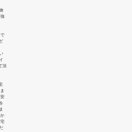
物
 強
まで
ど
い
イ
て頂
宅
きま
不安
を
ま
葉か
住宅
だ