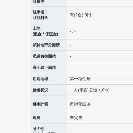
容積率
駐車場 /
有(2台) 0円
月額料金
土地
- / -
(敷金 / 保証金)
-
傾斜地部分面積
-
私道負担面積
-
高圧線下面積
第一種住居
用途地域
一方(南西 公道 4.0m)
接道状況
市街化区域
都市計画
未完成
現況
その他
-