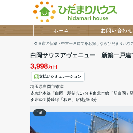
ホーム
お問い合わせ
｜久喜市の新築・中古一戸建てをお探しならひだまりハウ
白岡サウスアヴェニュー 新築一戸建
3,998
万円
支払いシミュレーション
埼玉県
白岡市
篠津
東北本線「白岡」駅徒歩17分
東北本線「新白岡」駅
東武伊勢崎線「和戸」駅徒歩63分
1
/
6