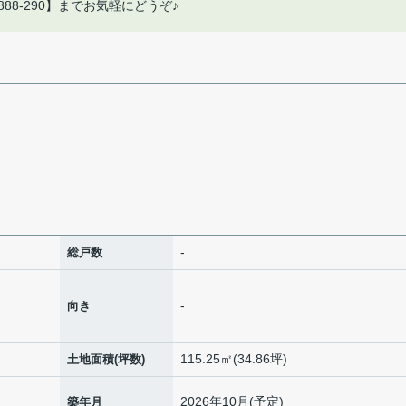
88-290】までお気軽にどうぞ♪
-
総戸数
-
向き
115.25㎡(34.86坪)
土地面積(坪数)
2026年10月(予定)
築年月