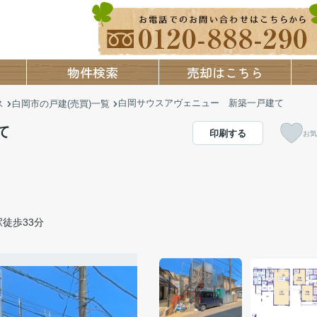
物件検索
売却はこちら
白岡サウスアヴェニュー 新築一戸建て
ス
白岡市の戸建(売買)一覧
て
印刷する
お気
徒歩33分