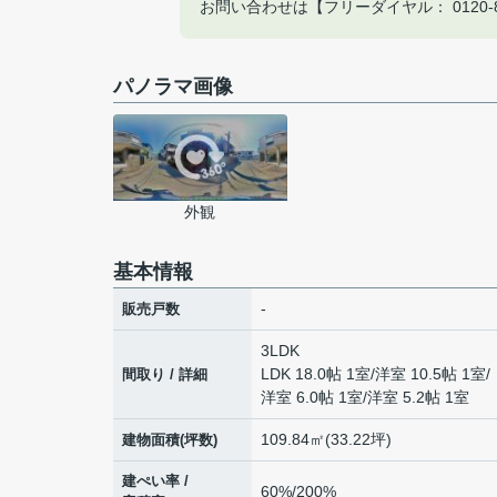
お問い合わせは【フリーダイヤル： 0120-8
パノラマ画像
外観
基本情報
-
販売戸数
3LDK
LDK 18.0帖 1室
/
洋室 10.5帖 1室
/
間取り / 詳細
洋室 6.0帖 1室
/
洋室 5.2帖 1室
109.84㎡(33.22坪)
建物面積(坪数)
建ぺい率 /
60%/200%