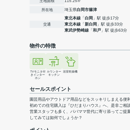
115.25㎡
土地面積
埼玉県
白岡市
篠津
所在地
東北本線
「
白岡
」駅 徒歩17分
東北本線
「
新白岡
」駅 徒歩33分
交通
東武伊勢崎線
「
和戸
」駅 徒歩63分
物件の特徴
TVモニタ付
カウンター
浴室乾燥機
きインター
キッチン
ホン
セールスポイント
園芸用品やアウトドア用品などをスッキリしまえる便利
初めての住宅購入は『ひだまりハウス』へ、是非ご相談
営業スタッフも多く、パパママ世代に寄り添ってご提
してみては如何でしょうか？