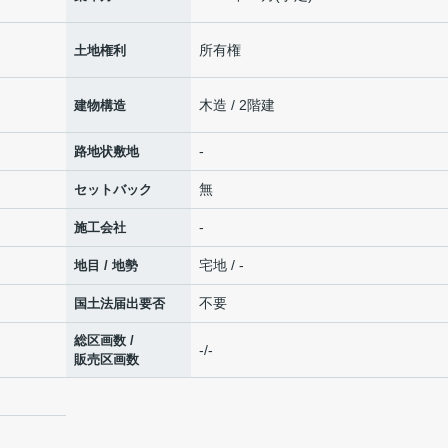
所有権
土地権利
木造 / 2階建
建物構造
-
路地状敷地
無
セットバック
-
施工会社
宅地 / -
地目 / 地勢
不要
国土法届出要否
総区画数 /
-/-
販売区画数