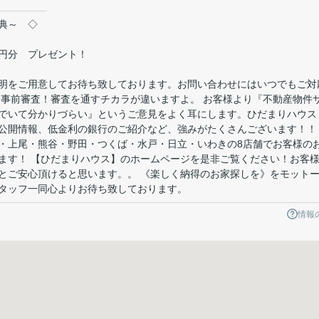
典～ ◇
円分 プレゼント！
明をご用意してお待ち致しております。お問い合わせにはいつでもご対
ン事前審査！審査を通すチカラが違いますよ。 お客様より『不動産物件
でいて分かりづらい』というご意見をよく耳にします。ひだまりハウス
公開情報、低金利の銀行のご紹介など、強みがたくさんございます！！
・上尾・熊谷・野田・つくば・水戸・日立・いわきの8店舗でお客様の
ます！ 【ひだまりハウス】のホームページを是非ご覧ください！お客
とご安心頂けると思います。。 《楽しく納得のお家探しを》をモット
タッフ一同心よりお待ち致しております。
情報