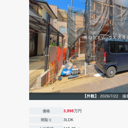
【外観】
2026/7/22 撮
3,998
万円
価格
3LDK
間取り