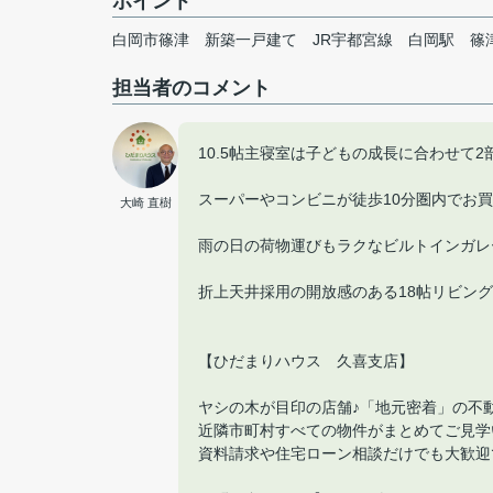
ポイント
白岡市篠津
新築一戸建て
JR宇都宮線
白岡駅
篠
担当者のコメント
10.5帖主寝室は子どもの成長に合わせて2
スーパーやコンビニが徒歩10分圏内でお
大崎 直樹
雨の日の荷物運びもラクなビルトインガレ
折上天井採用の開放感のある18帖リビング
【ひだまりハウス 久喜支店】
ヤシの木が目印の店舗♪「地元密着」の不
近隣市町村すべての物件がまとめてご見学
資料請求や住宅ローン相談だけでも大歓迎