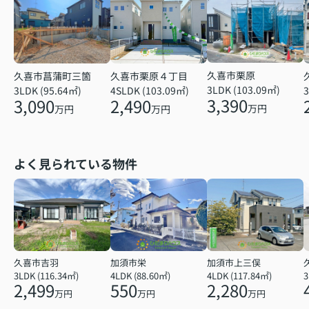
久喜市栗原
久喜市菖蒲町三箇
久喜市栗原４丁目
3LDK (103.09㎡)
3LDK (95.64㎡)
4SLDK (103.09㎡)
3
3,390
3,090
2,490
万円
万円
万円
よく見られている物件
久喜市吉羽
加須市栄
加須市上三俣
3LDK (116.34㎡)
4LDK (88.60㎡)
4LDK (117.84㎡)
2,499
550
2,280
万円
万円
万円