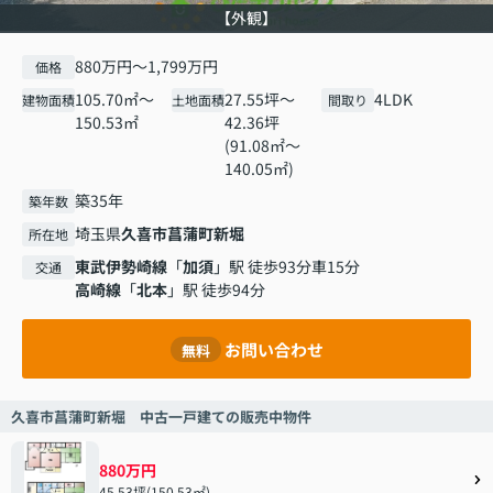
【外観】
880万円～1,799万円
価格
105.70㎡～
27.55坪～
4LDK
建物面積
土地面積
間取り
150.53㎡
42.36坪
(91.08㎡～
140.05㎡)
築35年
築年数
埼玉県
久喜市
菖蒲町新堀
所在地
東武伊勢崎線
「
加須
」駅 徒歩93分車15分
交通
高崎線
「
北本
」駅 徒歩94分
お問い合わせ
無料
久喜市菖蒲町新堀 中古一戸建ての販売中物件
880万円
45.53坪(150.53㎡)