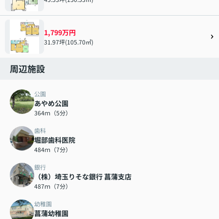
1,799万円
31.97坪(105.70㎡)
周辺施設
公園
あやめ公園
364ｍ（5分）
歯科
堀部歯科医院
484ｍ（7分）
銀行
（株）埼玉りそな銀行 菖蒲支店
487ｍ（7分）
幼稚園
菖蒲幼稚園