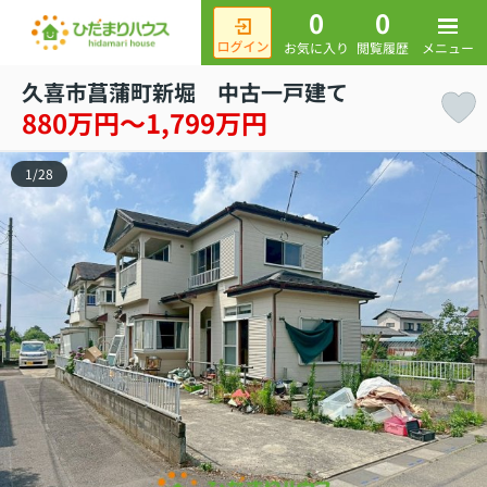
0
0
メニュー
お気に入り
閲覧履歴
久喜市菖蒲町新堀 中古一戸建て
880万円～1,799万円
1
/
28