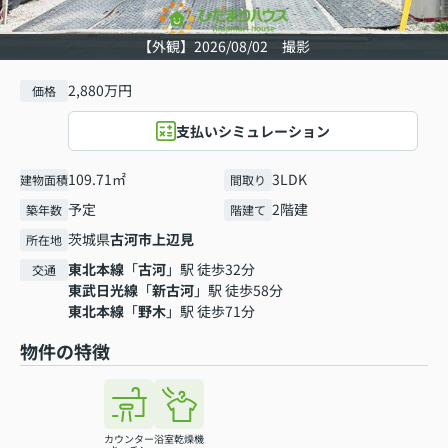
【外観】2026/08/02 撮影
2,880万円
価格
支払いシミュレーション
109.71㎡
3LDK
建物面積
間取り
予定
2階建
築年数
階建て
茨城県
古河市
上辺見
所在地
東北本線
「
古河
」駅 徒歩32分
交通
東武日光線
「
新古河
」駅 徒歩58分
東北本線
「
野木
」駅 徒歩71分
物件の特徴
カウンター
浴室乾燥機