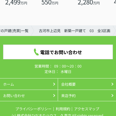
2,499
550
2,280
万円
万円
万円
の戸建(売買)一覧
古河市上辺見 新築一戸建て 03 全3区画
電話でお問い合わせ
営業時間：
09：00～20：00
定休日：
水曜日
ホーム
会社概要
お問い合わせ
来店予約
プライバシーポリシー
利用規約
アクセスマップ
(c) 株式会社ひだまりハウス 久喜店 All rights reserved.