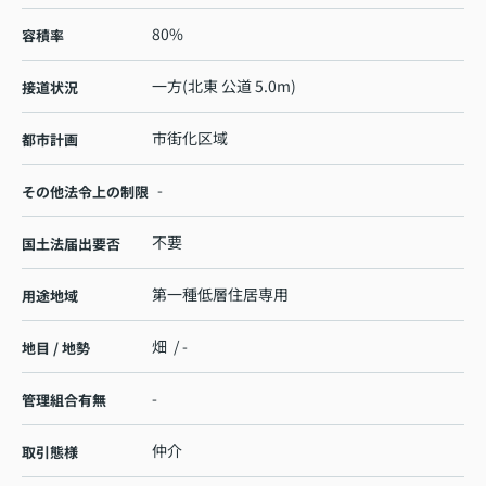
80%
容積率
一方(北東 公道 5.0m)
接道状況
市街化区域
都市計画
-
その他法令上の制限
不要
国土法届出要否
第一種低層住居専用
用途地域
畑 / -
地目 / 地勢
-
管理組合有無
仲介
取引態様