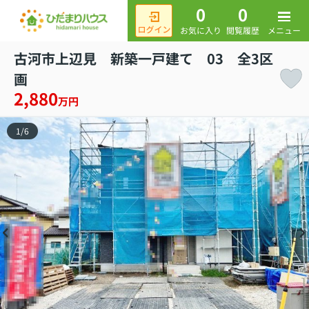
0
0
メニュー
お気に入り
閲覧履歴
古河市上辺見 新築一戸建て 03 全3区
画
2,880
万円
1
/
6