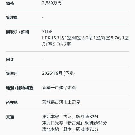
2,880万円
価格
-
管理費
3LDK
間取り / 詳細
LDK 15.7帖 1室
/
和室 6.0帖 1室
/
洋室 8.7帖 1室
/
洋室 5.7帖 2室
-
向き
2026年9月 (予定)
築年月
新築一戸建 / 木造
種別 / 建物構造
茨城県
古河市
上辺見
所在地
東北本線
「
古河
」駅 徒歩32分
交通
東武日光線
「
新古河
」駅 徒歩58分
東北本線
「
野木
」駅 徒歩71分