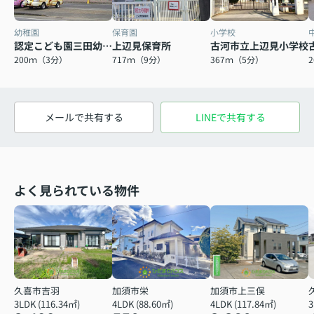
幼稚園
保育園
小学校
認定こども園三田幼稚園
上辺見保育所
古河市立上辺見小学校
200ｍ（3分）
717ｍ（9分）
367ｍ（5分）
メールで共有する
LINEで共有する
よく見られている物件
久喜市吉羽
加須市栄
加須市上三俣
3LDK (116.34㎡)
4LDK (88.60㎡)
4LDK (117.84㎡)