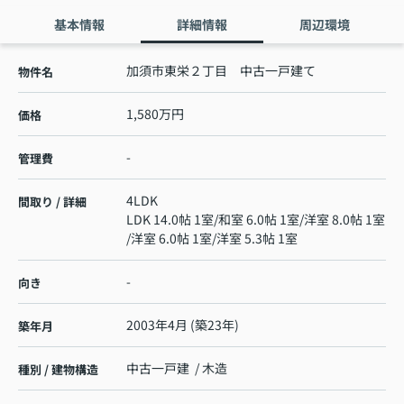
基本情報
詳細情報
周辺環境
加須市東栄２丁目 中古一戸建て
物件名
1,580万円
価格
-
管理費
4LDK
間取り / 詳細
LDK 14.0帖 1室
/
和室 6.0帖 1室
/
洋室 8.0帖 1室
/
洋室 6.0帖 1室
/
洋室 5.3帖 1室
-
向き
2003年4月 (築23年)
築年月
中古一戸建 / 木造
種別 / 建物構造