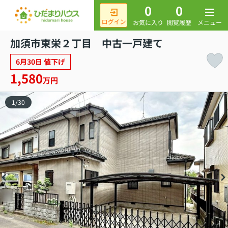
0
0
メニュー
お気に入り
閲覧履歴
加須市東栄２丁目 中古一戸建て
6月30日 値下げ
1,580
万円
1
/
30