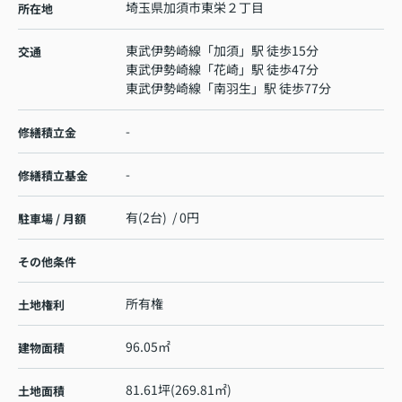
埼玉県
加須市
東栄
２丁目
所在地
東武伊勢崎線
「
加須
」駅 徒歩15分
交通
東武伊勢崎線
「
花崎
」駅 徒歩47分
東武伊勢崎線
「
南羽生
」駅 徒歩77分
-
修繕積立金
-
修繕積立基金
有(2台) / 0円
駐車場 / 月額
その他条件
所有権
土地権利
96.05㎡
建物面積
81.61坪(269.81㎡)
土地面積