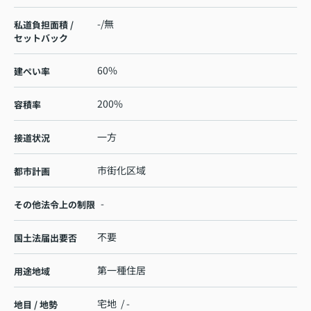
-/無
私道負担面積 /
セットバック
60%
建ぺい率
200%
容積率
一方
接道状況
市街化区域
都市計画
-
その他法令上の制限
不要
国土法届出要否
第一種住居
用途地域
宅地 / -
地目 / 地勢