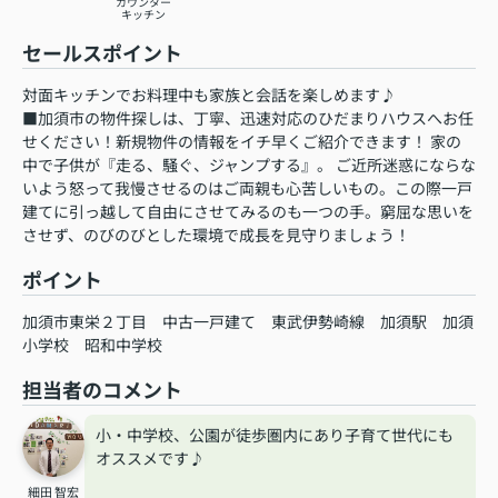
カウンター
キッチン
セールスポイント
対面キッチンでお料理中も家族と会話を楽しめます♪
■加須市の物件探しは、丁寧、迅速対応のひだまりハウスへお任
せください！新規物件の情報をイチ早くご紹介できます！ 家の
中で子供が『走る、騒ぐ、ジャンプする』。 ご近所迷惑にならな
いよう怒って我慢させるのはご両親も心苦しいもの。この際一戸
建てに引っ越して自由にさせてみるのも一つの手。窮屈な思いを
させず、のびのびとした環境で成長を見守りましょう！
ポイント
加須市東栄２丁目
中古一戸建て
東武伊勢崎線
加須駅
加須
小学校
昭和中学校
担当者のコメント
小・中学校、公園が徒歩圏内にあり子育て世代にも
オススメです♪
細田 智宏