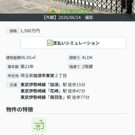
【外観】2026/06/14 撮影
1,580万円
価格
支払いシミュレーション
96.05㎡
4LDK
建物面積
間取り
築23年
2階建
築年数
階建て
埼玉県
加須市
東栄
２丁目
所在地
東武伊勢崎線
「
加須
」駅 徒歩15分
交通
東武伊勢崎線
「
花崎
」駅 徒歩47分
東武伊勢崎線
「
南羽生
」駅 徒歩77分
物件の特徴