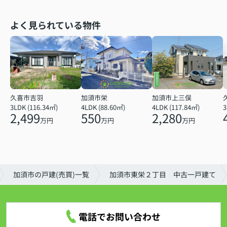
よく見られている物件
久喜市吉羽
加須市栄
加須市上三俣
3LDK (116.34㎡)
4LDK (88.60㎡)
4LDK (117.84㎡)
2,499
550
2,280
万円
万円
万円
加須市の戸建(売買)一覧
加須市東栄２丁目 中古一戸建て
電話でお問い合わせ