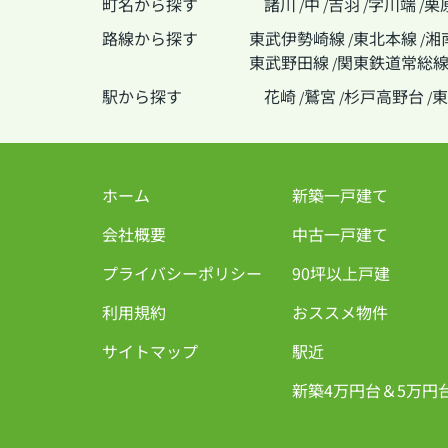
町名から探す
諸川
中
吉羽
字川端
栗
/
/
/
/
路線から探す
東武伊勢崎線
東北本線
湘
/
/
東武野田線
関東鉄道常総
/
駅から探す
花崎
鷲宮
杉戸高野台
東
/
/
/
ホーム
新築一戸建て
会社概要
中古一戸建て
プライバシーポリシー
90坪以上戸建
利用規約
おススメ物件
サイトマップ
駅近
新築4万円台＆5万円