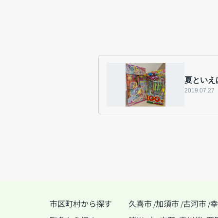
夏といえば
2019.07.27
市区町村から探す
久喜市
加須市
古河市
幸
/
/
/