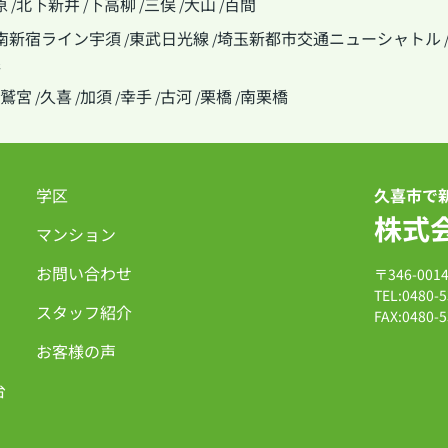
原
北下新井
下高柳
三俣
大山
百間
/
/
/
/
/
南新宿ライン宇須
東武日光線
埼玉新都市交通ニューシャトル
/
/
線
鷲宮
久喜
加須
幸手
古河
栗橋
南栗橋
/
/
/
/
/
/
学区
久喜市で
株式
マンション
お問い合わせ
〒346-00
TEL:0480-5
スタッフ紹介
FAX:0480-5
お客様の声
台