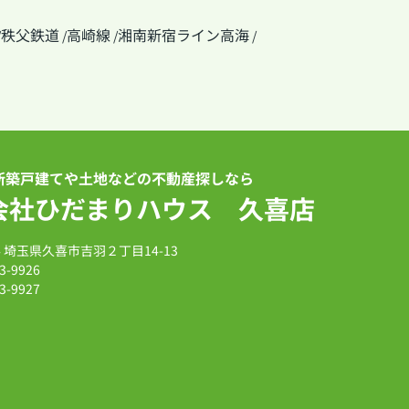
秩父鉄道
高崎線
湘南新宿ライン高海
/
/
/
/
新築戸建てや土地などの不動産探しなら
会社ひだまりハウス 久喜店
14 埼玉県久喜市吉羽２丁目14-13
3-9926
3-9927