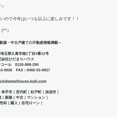
♪
しいので今年はいつも以上に
楽しみです！！
^^♪
新築・中古戸建ての不動産情報満載～
04 埼玉県久喜市南1丁目4番12号
式会社ひだまりハウス
ーコール
0120-888-290
53-9926
FAX
：
0480-53-9927
w.hidamarihouse-kuki.com
｜幸手市｜宮代町｜杉戸町｜加須市｜
建｜新築｜中古｜マンション｜
売却｜購入｜住宅ローン｜