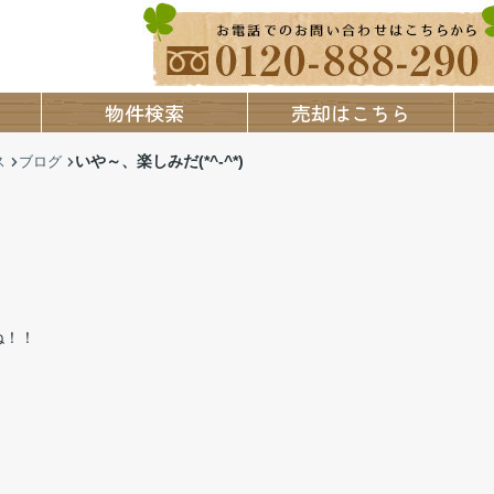
物件検索
売却はこちら
いや～、楽しみだ(*^-^*)
ス
ブログ
ね！！