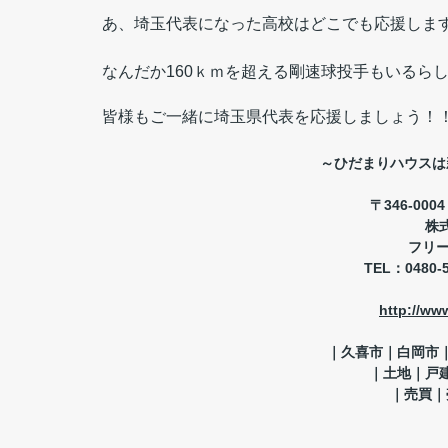
あ、埼玉代表になった高校はどこでも応援します
なんだか160ｋｍを超える剛速球投手もいるら
皆様もご一緒に埼玉県代表を応援しましょう！！(
～ひだまりハウスは
〒346-00
株
フリ
TEL
：0480-
http://ww
｜久喜市｜白岡市
｜土地｜戸
｜売買｜