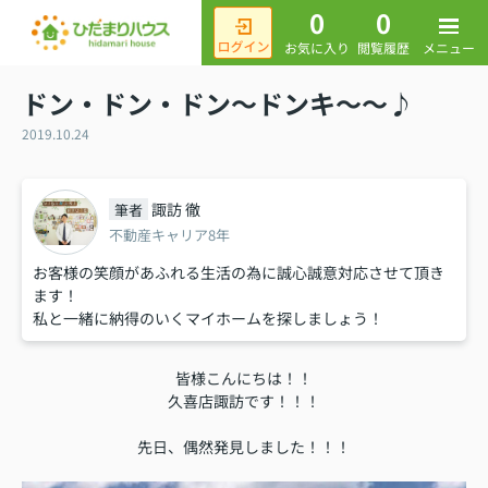
0
0
メニュー
お気に入り
閲覧履歴
ドン・ドン・ドン～ドンキ～～♪
2019.10.24
諏訪 徹
筆者
不動産キャリア8年
お客様の笑顔があふれる生活の為に誠心誠意対応させて頂き
ます！
私と一緒に納得のいくマイホームを探しましょう！
皆様こんにちは！！
久喜店諏訪です！！！
先日、偶然発見しました！！！