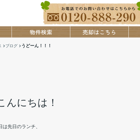
物件検索
売却はこちら
うどーん！！！
ス
ブログ
こんにちは！
日は先日のランチ、