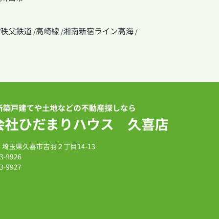
秩父鉄道
高崎線
湘南新宿ライン高海
/
/
/
/
新築戸建てや土地などの不動産探しなら
会社ひだまりハウス 久喜店
14 埼玉県久喜市吉羽２丁目14-13
3-9926
3-9927