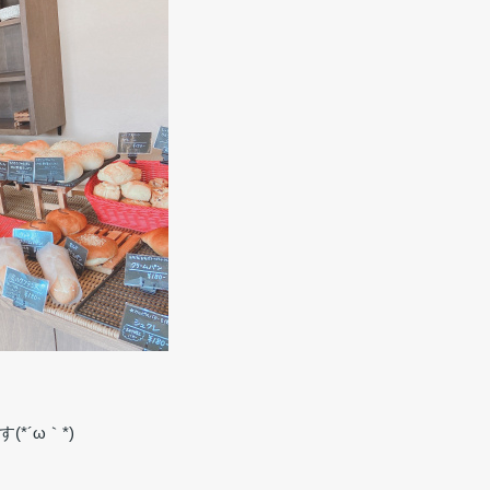
*´ω｀*)