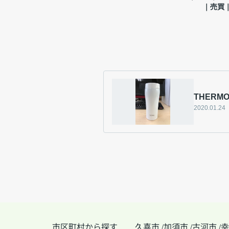
｜売買
THERM
2020.01.24
市区町村から探す
久喜市
加須市
古河市
幸
/
/
/