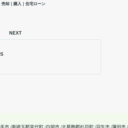
｜売却｜購入｜住宅ローン
NEXT
OS
手市
南埼玉郡宮代町
白岡市
北葛飾郡杉戸町
羽生市
蓮田市
/
/
/
/
/
/