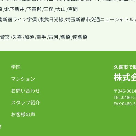
原
北下新井
下高柳
三俣
大山
百間
/
/
/
/
/
南新宿ライン宇須
東武日光線
埼玉新都市交通ニューシャトル
/
/
線
鷲宮
久喜
加須
幸手
古河
栗橋
南栗橋
/
/
/
/
/
/
学区
久喜市で
株式
マンション
お問い合わせ
〒346-00
TEL:0480-5
スタッフ紹介
FAX:0480-5
お客様の声
台