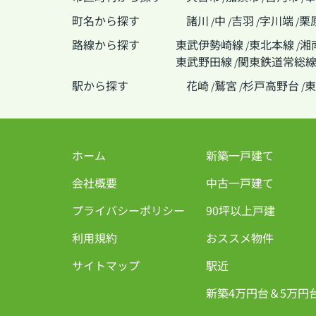
町名から探す
諸川
中
吉羽
字川端
栗
/
/
/
/
路線から探す
東武伊勢崎線
東北本線
湘
/
/
東武野田線
関東鉄道常総
/
駅から探す
花崎
鷲宮
杉戸高野台
東
/
/
/
ホーム
新築一戸建て
会社概要
中古一戸建て
プライバシーポリシー
90坪以上戸建
利用規約
おススメ物件
サイトマップ
駅近
新築4万円台＆5万円