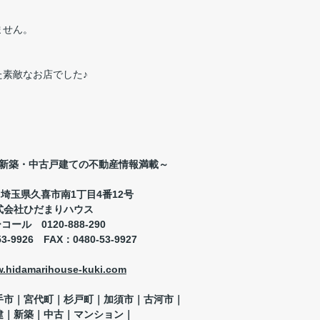
ません。
素敵なお店でした♪
新築・中古戸建ての不動産情報満載～
04 埼玉県久喜市南1丁目4番12号
式会社ひだまりハウス
ーコール
0120-888-290
53-9926
FAX
：
0480-53-9927
w.hidamarihouse-kuki.com
手市｜宮代町｜杉戸町｜加須市｜古河市
｜
建｜新築｜中古｜マンション｜