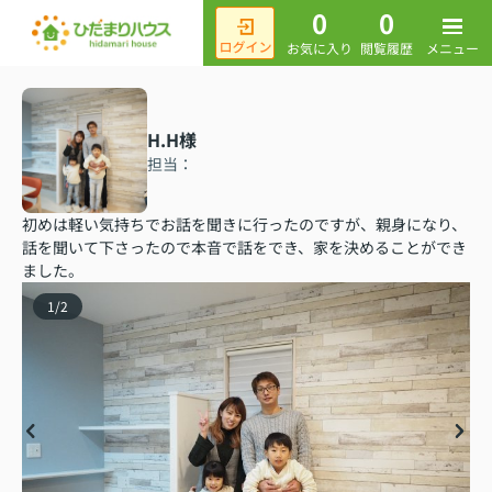
0
0
メニュー
お気に入り
閲覧履歴
H.H様
担当：
初めは軽い気持ちでお話を聞きに行ったのですが、親身になり、
話を聞いて下さったので本音で話をでき、家を決めることができ
ました。
1
/
2