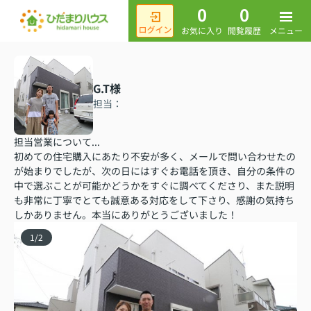
0
0
メニュー
お気に入り
閲覧履歴
G.T様
担当：
担当営業について...
初めての住宅購入にあたり不安が多く、メールで問い合わせたの
が始まりでしたが、次の日にはすぐお電話を頂き、自分の条件の
中で選ぶことが可能かどうかをすぐに調べてくださり、また説明
も非常に丁寧でとても誠意ある対応をして下さり、感謝の気持ち
しかありません。本当にありがとうございました！
1
/
2