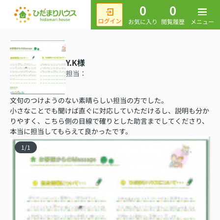
0
0
メニュー
お気に入り
閲覧履歴
Y.K様
担当：
文句のつけようのない素晴らしい担当の方でした。
小さなことでも聞けば直ぐに対応していただけるし、説明も分か
りやすく、こちら側の目線で確りとした助言までしてくださり、
本当に担当してもらえて良かったです。
1
/
1