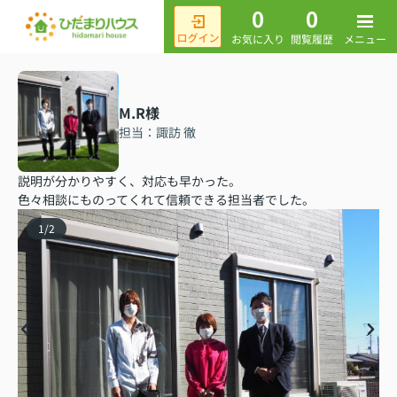
0
0
メニュー
お気に入り
閲覧履歴
M.R様
担当：諏訪 徹
説明が分かりやすく、対応も早かった。
色々相談にものってくれて信頼できる担当者でした。
1
/
2