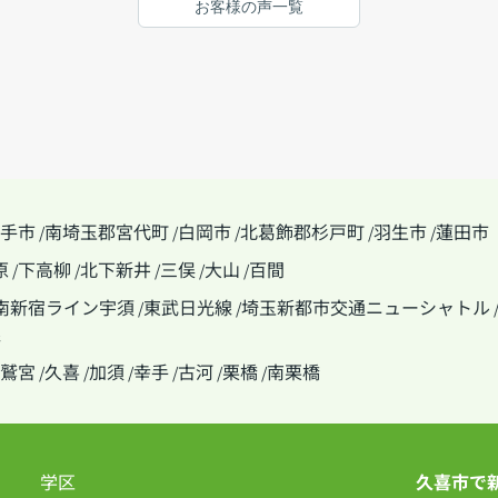
お客様の声一覧
に対応してくれました。とても話しやすい雰囲
気で連絡もすぐ対応してくれるので安心して相
談する事が出来ました。
手市
南埼玉郡宮代町
白岡市
北葛飾郡杉戸町
羽生市
蓮田市
/
/
/
/
/
原
下高柳
北下新井
三俣
大山
百間
/
/
/
/
/
南新宿ライン宇須
東武日光線
埼玉新都市交通ニューシャトル
/
/
線
鷲宮
久喜
加須
幸手
古河
栗橋
南栗橋
/
/
/
/
/
/
学区
久喜市で