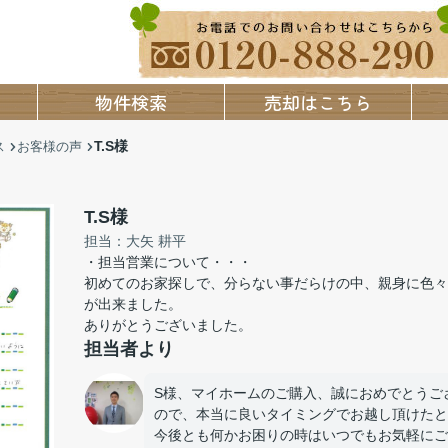
物件検索
売却はこちら
T.S様
ス
お客様の声
T.S様
担当：大矢 耕平
・担当営業について・・・
初めてのお家探しで、分らない事だらけの中、親身に色々
が出来ました。
ありがとうございました。
担当者より
S様、マイホームのご購入、誠におめでとうご
ので、本当に良いタイミングでお越し頂けたと
今後とも何かお困りの時はいつでもお気軽にご