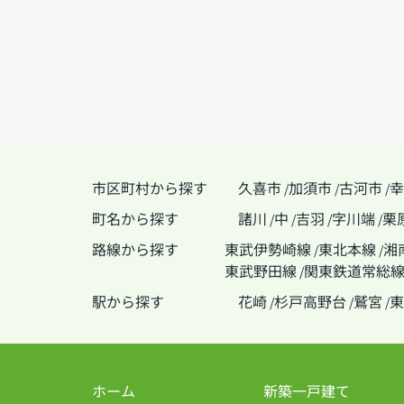
市区町村から探す
久喜市
加須市
古河市
幸
/
/
/
町名から探す
諸川
中
吉羽
字川端
栗
/
/
/
/
路線から探す
東武伊勢崎線
東北本線
湘
/
/
東武野田線
関東鉄道常総
/
駅から探す
花崎
杉戸高野台
鷲宮
東
/
/
/
ホーム
新築一戸建て