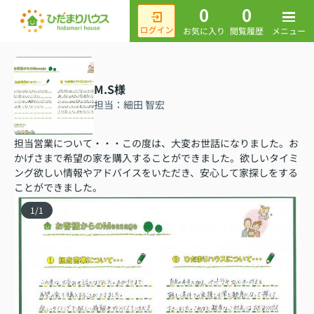
0
0
メニュー
お気に入り
閲覧履歴
M.S様
担当：細田 智宏
担当営業について・・・この度は、大変お世話になりました。お
かげさまで希望の家を購入することができました。欲しいタイミ
ング欲しい情報やアドバイスをいただき、安心して家探しをする
ことができました。
1
/
1