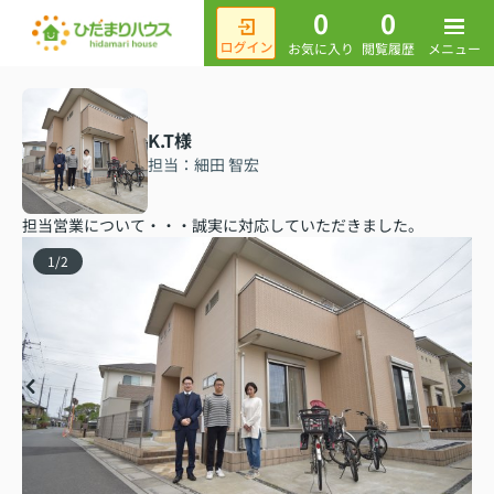
0
0
メニュー
お気に入り
閲覧履歴
K.T様
担当：細田 智宏
担当営業について・・・誠実に対応していただきました。
1
/
2