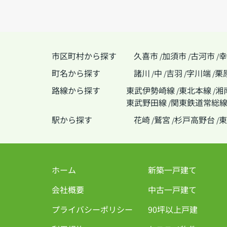
市区町村から探す
久喜市
加須市
古河市
幸
/
/
/
町名から探す
諸川
中
吉羽
字川端
栗
/
/
/
/
路線から探す
東武伊勢崎線
東北本線
湘
/
/
東武野田線
関東鉄道常総
/
駅から探す
花崎
鷲宮
杉戸高野台
東
/
/
/
ホーム
新築一戸建て
会社概要
中古一戸建て
プライバシーポリシー
90坪以上戸建