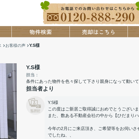
物件検索
売却はこちら
Y.S様
ス
お客様の声
Y.S様
担当：
条件にあった物件を色々探して下さり親身になって動いて
担当者より
Y.S様
この度はご新居ご取得誠におめでとうございま
また、数ある不動産会社の中から【ひだまりハ
今年の2月にご来店頂き、ご希望等をお伺いさ
でしたね、、