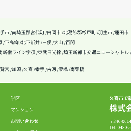
手市
南埼玉郡宮代町
白岡市
北葛飾郡杉戸町
羽生市
蓮田市
/
/
/
/
/
原
下高柳
北下新井
三俣
大山
百間
/
/
/
/
/
南新宿ライン宇須
東武日光線
埼玉新都市交通ニューシャトル
/
/
線
鷲宮
加須
久喜
幸手
古河
栗橋
南栗橋
/
/
/
/
/
/
学区
久喜市で
株式
マンション
お問い合わせ
〒346-00
TEL:0480-5