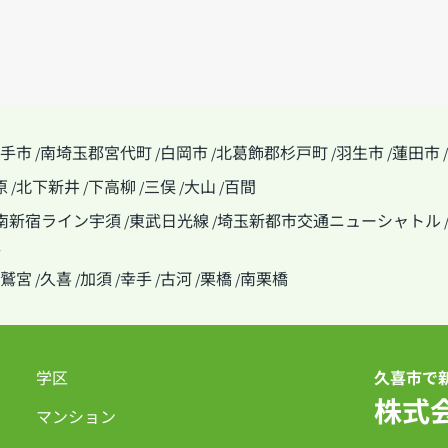
手市
南埼玉郡宮代町
白岡市
北葛飾郡杉戸町
羽生市
蓮田市
/
/
/
/
/
/
原
北下新井
下高柳
三俣
大山
百間
/
/
/
/
/
南新宿ライン宇須
東武日光線
埼玉新都市交通ニューシャトル
/
/
線
鷲宮
久喜
加須
幸手
古河
栗橋
南栗橋
/
/
/
/
/
/
学区
久喜市で
株式
マンション