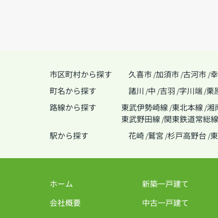
市区町村から探す
久喜市
加須市
古河市
幸
/
/
/
町名から探す
諸川
中
吉羽
字川端
栗
/
/
/
/
路線から探す
東武伊勢崎線
東北本線
湘
/
/
東武野田線
関東鉄道常総
/
駅から探す
花崎
鷲宮
杉戸高野台
東
/
/
/
ホーム
新築一戸建て
会社概要
中古一戸建て