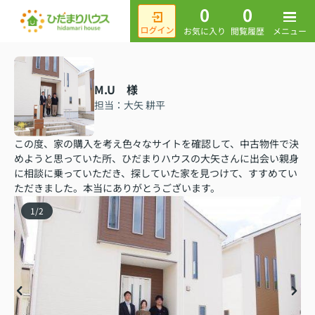
0
0
メニュー
お気に入り
閲覧履歴
M.U 様
担当：大矢 耕平
この度、家の購入を考え色々なサイトを確認して、中古物件で決
めようと思っていた所、ひだまりハウスの大矢さんに出会い親身
に相談に乗っていただき、探していた家を見つけて、すすめてい
ただきました。本当にありがとうございます。
1
/
2