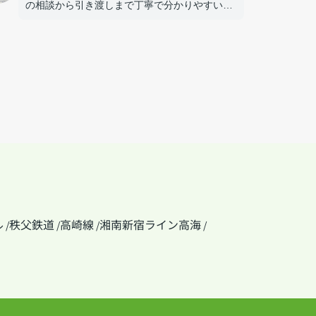
の相談から引き渡しまで丁寧で分かりやすい対
応でした。
ル
秩父鉄道
高崎線
湘南新宿ライン高海
/
/
/
/