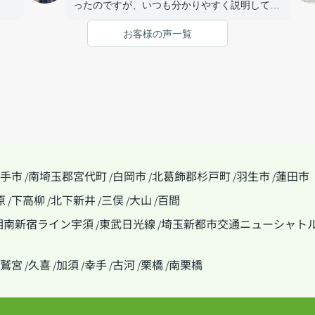
ったのですが、いつも分かりやすく説明してい
ただき、私たちの要望やペースに合わせて丁寧
お客様の声一覧
に対応してくれました。とても話しやすい雰囲
気で連絡もすぐ対応してくれるので安心して相
談する事が出来ました。
手市
南埼玉郡宮代町
白岡市
北葛飾郡杉戸町
羽生市
蓮田市
/
/
/
/
/
原
下高柳
北下新井
三俣
大山
百間
/
/
/
/
/
湘南新宿ライン宇須
東武日光線
埼玉新都市交通ニューシャト
/
/
鷲宮
久喜
加須
幸手
古河
栗橋
南栗橋
/
/
/
/
/
/