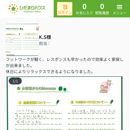
0
0
メニュー
お気に入り
閲覧履歴
K.S様
担当：
フットワークが軽く、レスポンスも早かったので効率よく家探し
が出来ました。
休日によりリラックスできるようになりました。
1
/
1