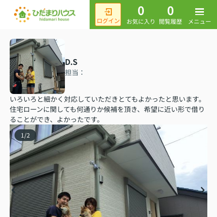
0
0
メニュー
お気に入り
閲覧履歴
D.S
担当：
いろいろと細かく対応していただきとてもよかったと思います。
住宅ローンに関しても何通りか候補を頂き、希望に近い形で借り
ることができ、よかったです。
1
/
2