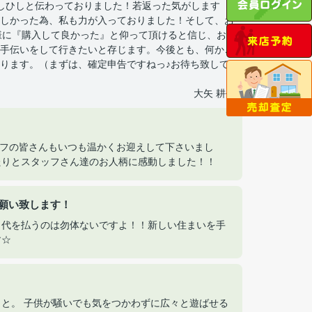
しひしと伝わっておりました！若返った気がします
しかった為、私も力が入っておりました！そして、お
様に『購入して良かった』と仰って頂けると信じ、お
手伝いをして行きたいと存じます。今後とも、何かご
ります。（まずは、確定申告ですねっ♪お待ち致して
大矢 耕平
ッフの皆さんもいつも温かくお迎えして下さいまし
たりとスタッフさん達のお人柄に感動しました！！
願い致します！
ト代を払うのは勿体ないですよ！！新しい住まいを手
す☆
と。 子供が騒いでも気をつかわずに広々と遊ばせる