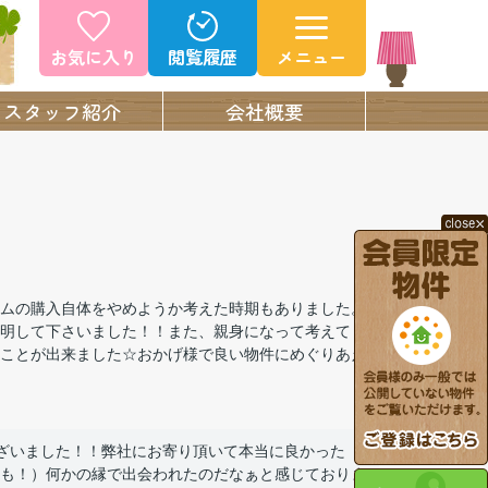
お気に入り
閲覧履歴
メニュー
スタッフ紹介
会社概要
ムの購入自体をやめようか考えた時期もありました。
明して下さいました！！また、親身になって考えてく
ことが出来ました☆おかげ様で良い物件にめぐりあえ
ざいました！！弊社にお寄り頂いて本当に良かった
も！）何かの縁で出会われたのだなぁと感じておりま