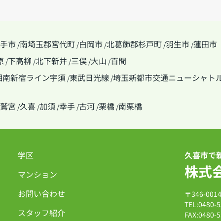
手市
南埼玉郡宮代町
白岡市
北葛飾郡杉戸町
羽生市
蓮田市
/
/
/
/
/
原
下高柳
北下新井
三俣
大山
百間
/
/
/
/
/
湘南新宿ライン宇須
東武日光線
埼玉新都市交通ニューシャト
/
/
鷲宮
久喜
加須
幸手
古河
栗橋
南栗橋
/
/
/
/
/
/
学区
久喜市で
株式
マンション
お問い合わせ
〒346-00
TEL:0480-5
スタッフ紹介
FAX:0480-5