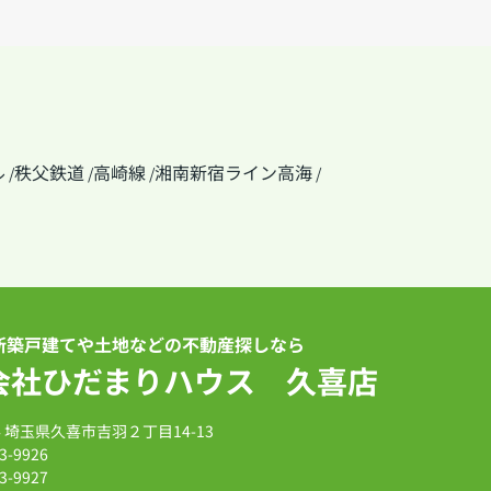
ル
秩父鉄道
高崎線
湘南新宿ライン高海
/
/
/
/
新築戸建てや土地などの不動産探しなら
会社ひだまりハウス 久喜店
14 埼玉県久喜市吉羽２丁目14-13
3-9926
3-9927