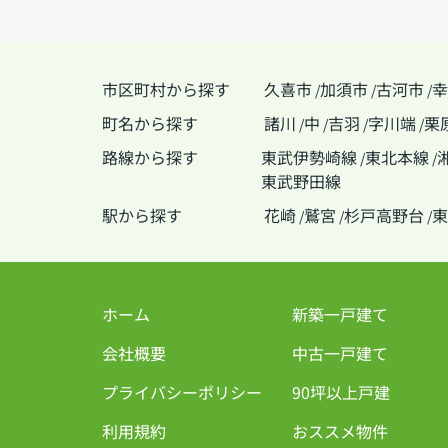
市区町村から探す
久喜市
加須市
古河市
幸
/
/
/
町名から探す
諸川
中
吉羽
字川端
栗
/
/
/
/
路線から探す
東武伊勢崎線
東北本線
/
/
東武野田線
駅から探す
花崎
鷲宮
杉戸高野台
東
/
/
/
ホーム
新築一戸建て
会社概要
中古一戸建て
プライバシーポリシー
90坪以上戸建
利用規約
おススメ物件