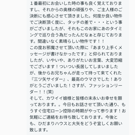
１番最初にお会いした時の事も良く覚えておりま
すし、それからの奥様の頑張りや、ご主人様のご
決断にも感心させて頂きました。何度か良い物件
でご決断頂く度に、タッチの差で・・・という事
がございましたが、それもこのお家にあのタイミ
ングで巡り合う為だったんだなぁと存じておりま
す。間違いなく素晴らしい物件です！！
この度お邪魔させて頂いた際に『あまり上手くメ
ッセージが書けなかったです』と仰られておりま
したが、いやいや、ありがたいお言葉、大変恐縮
でございます！ついつい長居してしまいました
が、後からお兄ちゃんが走って持って来てくれた
『三ツ矢サイダー』、最高のウマさでした！あり
がとうございました！さすが、ファッションリー
ダー！！(笑)
そして、カワイイ娘様と皆様の末永いお幸せを願
っております。。今日もお話させて頂いた通り、も
うすぐ住宅ローン控除の時期がやって参ります！お
気軽にご連絡をお待ち致しております。今後と
も、ひだまりハウスと大矢をどうぞ宜しくお願い
致します。