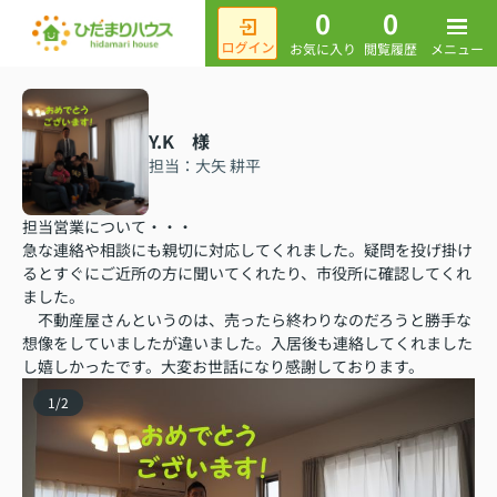
0
0
メニュー
お気に入り
閲覧履歴
Y.K 様
担当：大矢 耕平
担当営業について・・・
急な連絡や相談にも親切に対応してくれました。疑問を投げ掛け
るとすぐにご近所の方に聞いてくれたり、市役所に確認してくれ
ました。
不動産屋さんというのは、売ったら終わりなのだろうと勝手な
想像をしていましたが違いました。入居後も連絡してくれました
し嬉しかったです。大変お世話になり感謝しております。
1
/
2