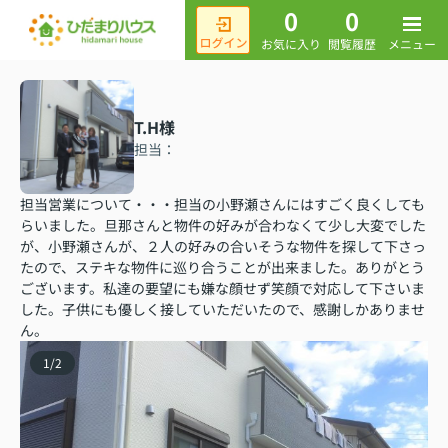
0
0
メニュー
お気に入り
閲覧履歴
T.H様
担当：
担当営業について・・・担当の小野瀬さんにはすごく良くしても
らいました。旦那さんと物件の好みが合わなくて少し大変でした
が、小野瀬さんが、２人の好みの合いそうな物件を探して下さっ
たので、ステキな物件に巡り合うことが出来ました。ありがとう
ございます。私達の要望にも嫌な顔せず笑顔で対応して下さいま
した。子供にも優しく接していただいたので、感謝しかありませ
ん。
1
/
2