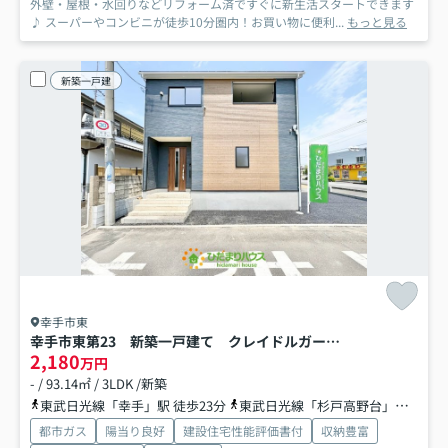
外壁・屋根・水回りなどリフォーム済ですぐに新生活スタートできます
♪ スーパーやコンビニが徒歩10分圏内！お買い物に便利...
もっと見る
新築一戸建
幸手市東
幸手市東第23 新築一戸建て クレイドルガーデン
2,180
万円
- / 93.14㎡ / 3LDK /新築
東武日光線「幸手」駅 徒歩23分
東武日光線「杉戸高野台」駅 徒歩44分
都市ガス
陽当り良好
建設住宅性能評価書付
収納豊富