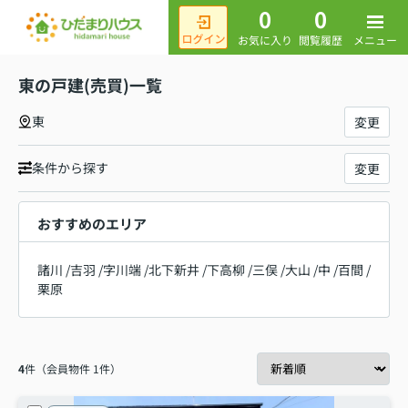
0
0
メニュー
お気に入り
閲覧履歴
東の戸建(売買)一覧
東
変更
条件から探す
変更
おすすめのエリア
諸川
/
吉羽
/
字川端
/
北下新井
/
下高柳
/
三俣
/
大山
/
中
/
百間
/
栗原
4
件（会員物件 1件）