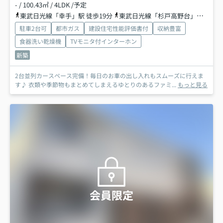
- / 100.43㎡ / 4LDK /予定
東武日光線「幸手」駅 徒歩19分
東武日光線「杉戸高野台」駅 徒歩45分
駐車2台可
都市ガス
建設住宅性能評価書付
収納豊富
食器洗い乾燥機
TVモニタ付インターホン
新築
2台並列カースペース完備！毎日のお車の出し入れもスムーズに行えま
す♪ 衣類や季節物もまとめてしまえるゆとりのあるファミ...
もっと見る
会員限定