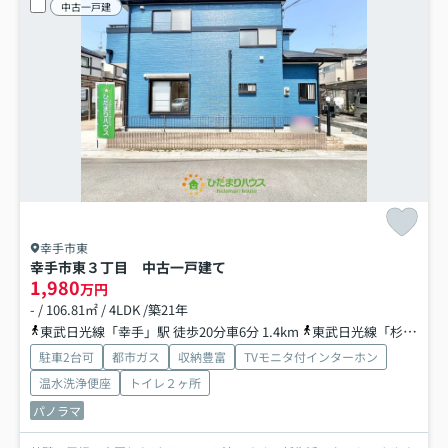
中古一戸建
幸手市東
幸手市東３丁目 中古一戸建て
1,980
万円
- / 106.81㎡ / 4LDK /築21年
東武日光線「幸手」駅 徒歩20分車6分 1.4km
東武日光線「杉戸高野台」駅 徒歩40分
駐車2台可
都市ガス
収納豊富
TVモニタ付インターホン
温水洗浄便座
トイレ２ヶ所
パノラマ