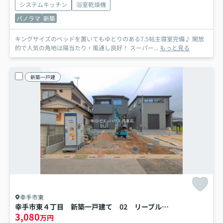
システムキッチン
浴室乾燥機
パノラマ
新築
キングサイズのベッドを置いてもゆとりのある7.5帖主寝室完備♪ 開放
的で人気の角地は陽当たり・風通し良好！ スーパー...
もっと見る
新築一戸建
幸手市東
幸手市東４丁目 新築一戸建て 02 リーブルガーデン
3,080
万円